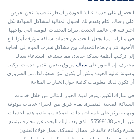
للحصول على خدمة عالية الجودة وبأسعار تنافسية. نحن نحرص
على رضاك التام ونقدم لك الحلول المثالية لمشاكل السباكة بكل
احترافية.في عالمنا الحديث، تتزايد التحديات اليومية التي نواجهها
في منازلنا، مما يجعل البحث عن خدمات سباكة موثوقة أمرًا بالغ
الأهمية. تتراوح هذه التحديات بين مشاكل تسرب المياه إلى الحاجة
إلى تركيب أنظمة سباكة جديدة، مما يستدعي استدعاء سباك
محترف. إن العثور على
سباك
موثوق يضمن تقديم خدمات تركيب
وصيانة عالية الجودة يمكن أن يكون أمرًا صعبًا. لذا، من الضروري
أن تكون لديك معلومات كافية حول الخيارات المتاحة.
في مبارك الكبير، يتوفر لديك الخيار المثالي من خلال خدمات
السباكة الصحية المتميزة. يقدم فريق من الخبراء خدمات موثوقة
ومهنية تركز على تلبية احتياجات العملاء. يتم تقديم هذه الخدمات
عبر الرقم 55599138، الذي يعد دليلك للبحث عن محترف يتمتع
بخبرة وكفاءة عالية في مجال السباكة. يعمل هؤلاء الفنيون
المحترفون على ضمان توفير حلول متكاملة تشمل التركيب