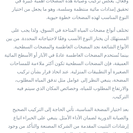
وفعال. يعكس تركيب وصيانة هذه المضخات أهمية كبيرة في
تحقيق إمدادات مائية منتظمة وسلسة، وهو ما يجعل من اختيار
النوع المناسب لهذه المضخات خطوة حيوية.
تختلف أنواع مضخات المياه المتاحة في السوق، ولذا يجب على
المستهلك أن يختار النوع الأنسب وفقًا لاحتياجاته المحددة. من بين
الأنواع الشائعة نجد المضخات الغاطسة والمضخات السطحية.
بينما تُستخدم المضخات الغاطسة عادةً في الآبار أو الأسطح المائية
العميقة، فإن المضخات السطحية تكون أكثر ملاءمة للمساحات
الصغيرة أو التطبيقات المنزلية. عند اتخاذ قرار بشأن تركيب
المضخة، ينبغي النظر إلى عوامل مثل تدفق المياه المطلوب،
والارتفاع المطلوب للمياه، وخصائص المكان الذي سيتم فيه
التركيب.
بعد اختيار المضخة المناسبة، تأتي الحاجة إلى التركيب الصحيح
والصيانة الدورية لضمان الأداء الأمثل. ينبغي على الخبراء اتباع
إرشادات التثبيت المقدمة من الشركة المصنعة والتأكد من وجود