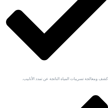
كشف ومعالجة تسريبات المياه الناتجة عن تمدد الأنابيب.