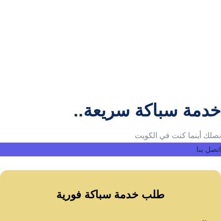
اقرأ المزيد
تسليك مجاري المطلاع | خدمة احترافية لازالة اصعب
الانسدادات
يناير 17, 2026
/
خدمة تسليك مجاري المطلاع بالكويت، تسليك مطبخ وحمام، ضغط ماء عالي،
فني سباك متخصص، شفط مناهيل، كفالة شاملة، خدمة طوارئ...
اقرأ المزيد
خدمة سباكة سريعة..
نصلك أينما كنت في الكويت
اتصل بنا
طلب خدمة سباكة فورية