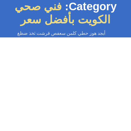
Category:
فني صحي
الكويت بأفضل سعر
أبجد هوز حطي كلمن سعفص قرشت ثخذ ضظغ
سباك
-
سباك الكويت
-
سباك صحي
-
فني صحي الكويت
فني صحي الكويت | اطلب خدماتنا الآن
97371477
فني صحي الكويت لجميع خدمات السباكة تركيب وصيانة الادوات الصحية
وربوكس والجاكوزي واصلاح الخرير وكشف التسريب وتسليك المجاري وتركيب
وصيانة سخانات ومضخات المياه...
Read More