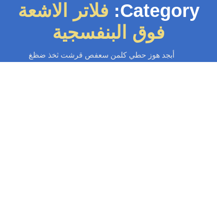
Category:
فلاتر الاشعة
فوق البنفسجية
أبجد هوز حطي كلمن سعفص قرشت ثخذ ضظغ
سباك
-
سباك الكويت
-
سباك صحي
-
فني صحي الكويت
تركيب فلاتر
أهمية تركيب فلاتر المياه تركيب فلاتر المياه يعد خطوة مهمة في تحسين جودة
الحياة اليومية. فهي تقوم بتوفير مياه نظيفة وصحية للاستخدام في...
Read More