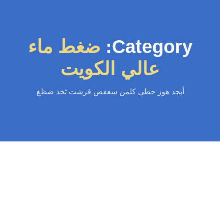
Category:
ضغط ماء
عالي الكويت
أبجد هوز حطي كلمن سعفص قرشت ثخذ ضظغ
سباك
-
سباك الكويت
-
سباك صحي
-
فني صحي الكويت
تسليك مجاري مبارك الكبير