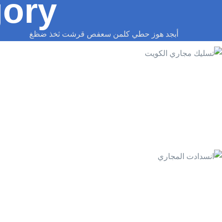
ory:
أبجد هوز حطي كلمن سعفص قرشت ثخذ ضظغ