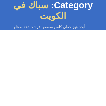
Category:
سباك في
الكويت
أبجد هوز حطي كلمن سعفص قرشت ثخذ ضظغ
سباك
-
سباك الكويت
-
سباك صحي
-
فني صحي الكويت
سباك في الكويت | اطلب سباك الآن
55599138
باك في الكويت لجميع خدمات السباكة تركيب وصيانة الادوات الصحية و الشور
والجاكوزي وكشف التسريب واصلاح الخرير وتركيب وصيانة سخانات ومضخات
المياه....
Read More