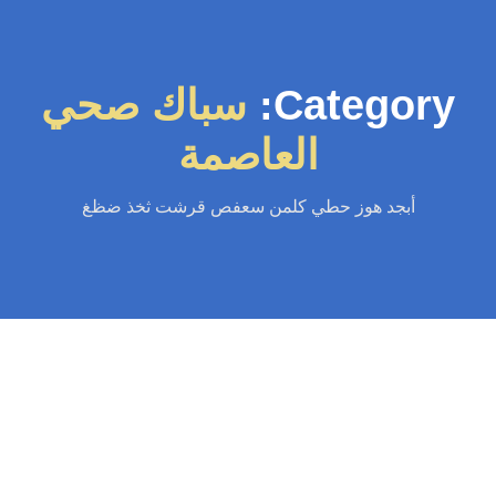
Category:
سباك صحي
العاصمة
أبجد هوز حطي كلمن سعفص قرشت ثخذ ضظغ
سباك
-
سباك الكويت
-
سباك صحي
-
فني صحي الكويت
سباك صحي العاصمة | الكويت |