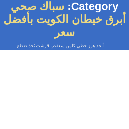
Category:
سباك صحي
برق خيطان الكويت بأفضل
سعر
أبجد هوز حطي كلمن سعفص قرشت ثخذ ضظغ
سباك
-
سباك الكويت
-
سباك صحي
-
فني صحي الكويت
سباك صحي أبرق خيطان الكويت | اطلب
سباك الآن…
باك صحي أبرق خيطان لجميع خدمات السباكة تركيب وصيانة السباكة وتسليك
المجاري بأقوى مكائن الضغط وتركيب الشور بوكس والجاكوزي واصلاح الخرير
وكشف التسريب...
Read More