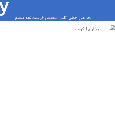
y:
أبجد هوز حطي كلمن سعفص قرشت ثخذ ضظغ