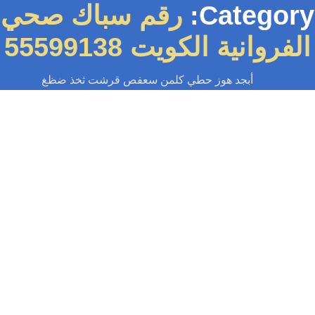
Categor
رقم سباك صحي
روانية الكويت 55599138
أبجد هوز حطي كلمن سعفص قرشت ثخذ ضظغ
سباك
-
سباك الكويت
-
سباك صحي
-
فني صحي الكويت
ك صحي الفروانية الكويت | اطلب سباك
الآن 55599138
سباك صحي الفروانية الكويت لجميع خدمات السباكة تركيب وصيانة السباكة –
تركيب الشور بوكس والجاكوزي – اصلاح الخرير وكشف التسريب بالكاميرات –
تركيب...
Read More