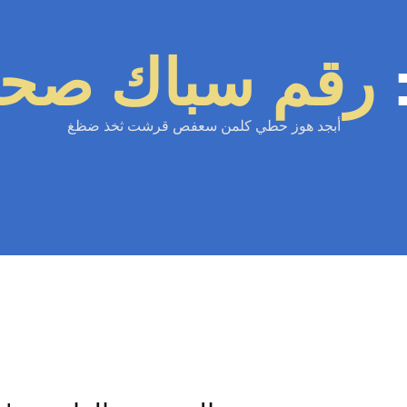
رقم سباك صحي
أبجد هوز حطي كلمن سعفص قرشت ثخذ ضظغ