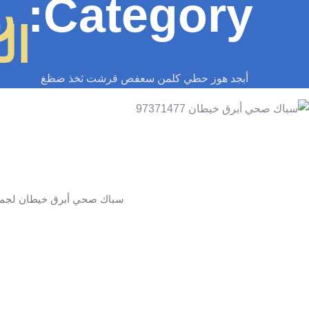
Category:
ر
الك
أبجد هوز حطي كلمن سعفص قرشت ثخذ ضظغ
سباك صحي أبرق خيطان لجميع 