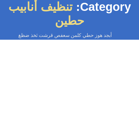
Category
تنظيف أنابيب
حطين
أبجد هوز حطي كلمن سعفص قرشت ثخذ ضظغ
تسليك مجاري
-
تسليك مجاري الكويت
-
سباك
-
سباك الكويت
-
سباك صحي
-
فني صحي الكويت
تسليك مجاري حطين 55599138📞| ازالة
اصعب الانسدادت بالكويت
تسليك مجاري حطين بالكويت بمكائن ضغط الماء، خدمة فورية 24 ساعة، إزالة
الشحوم والرواسب، بدون تكسير، تسليك مجاري المطبخ والحمام. اتصل الآن
55599138📞...
Read More