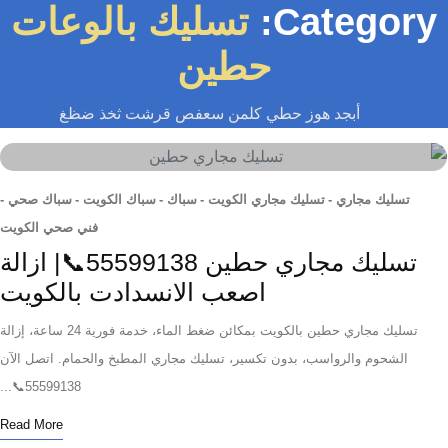
Category
تسليك بالوعات
حطين
أبجد هوز حطي كلمن سعفص قرشت ثخذ ضظغ
تسليك مجاري
-
تسليك مجاري الكويت
-
سباك
-
سباك الكويت
-
سباك صحي
-
فني صحي الكويت
تسليك مجاري حطين 55599138📞| ازالة
اصعب الانسدادت بالكويت
تسليك مجاري حطين بالكويت بمكائن ضغط الماء، خدمة فورية 24 ساعة، إزالة
الشحوم والرواسب، بدون تكسير، تسليك مجاري المطبخ والحمام. اتصل الآن
55599138📞...
Read More