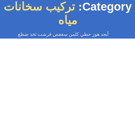
Category
تركيب سخانات
مياه
أبجد هوز حطي كلمن سعفص قرشت ثخذ ضظغ
سباك
-
سباك الكويت
-
سباك صحي
-
فني صحي الكويت
فني صحي بالكويت | اطلب خدماتنا الآن
97371477
فني صحي بالكويت في خدمتكم 24 ساعة تركيب وصيانة الصحي تسليك المجاري
بأقوى المكائن تركيب وصيانة سخانات ومضخات المياه اصلاح الخرير وكشف
التسريب...
Read More