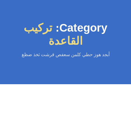
Category:
تركيب
القاعدة
أبجد هوز حطي كلمن سعفص قرشت ثخذ ضظغ
سباك
-
سباك الكويت
-
سباك صحي
-
فني صحي الكويت
تركيب شور بوكس