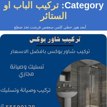
Category
تركيب الباب او
الستائر
أبجد هوز حطي كلمن سعفص قرشت ثخذ ضظغ