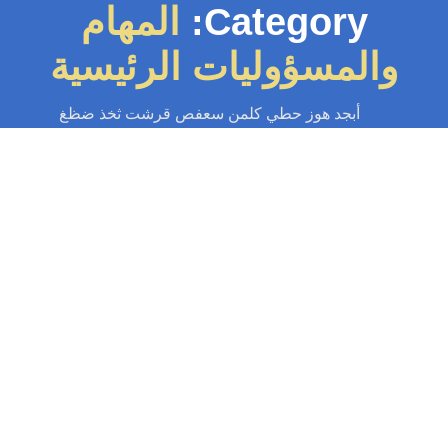
Category:
المهام
والمسؤوليات الرئيسية
أبجد هوز حطي كلمن سعفص قرشت ثخذ ضظغ
سباك
-
سباك الكويت
-
سباك صحي
-
فني صحي الكويت
معلم صحي
ريف معلم صحي ودوره الأساسي معلم صحي هو المهنية المتخصصة في تصميم
يب وصيانة أنظمة المياه والصرف الصحي في المباني والمنشآت. يعتبر معلم...
Read More