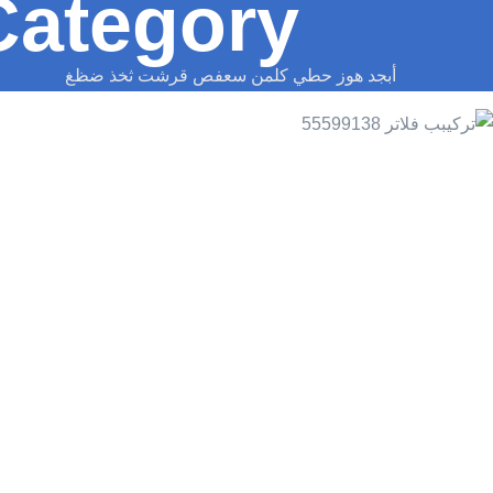
Category:
أبجد هوز حطي كلمن سعفص قرشت ثخذ ضظغ