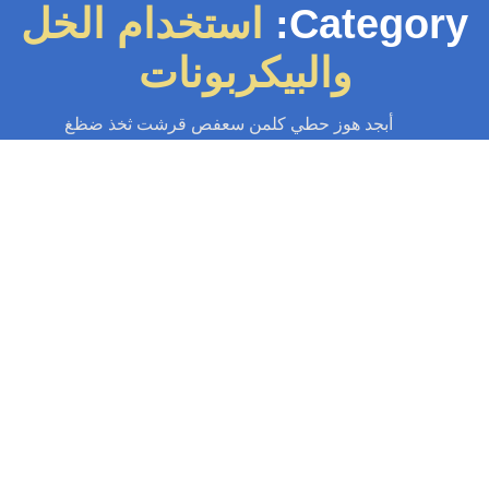
Category
استخدام الخل
والبيكربونات
أبجد هوز حطي كلمن سعفص قرشت ثخذ ضظغ
سباك
-
سباك الكويت
-
سباك صحي
-
فني صحي الكويت
تسليك بالوعة الحمام
مقدمة عن تسليك بالوعة الحمام تُعتبر بالوعة الحمام من العناصر الأساسية في
أنظمة الصرف الصحي داخل المنازل. فهي تسهم في تصريف المياه بشكل...
Read More