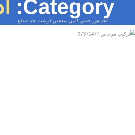
Category:
ا
أبجد هوز حطي كلمن سعفص قرشت ثخذ ضظغ