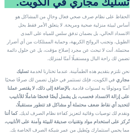
تسليك مجاري في الكويت.
الحفاظ على نظام صرف صحي فعال وخالٍ من المشاكل هو
أساس لبيئة منزلية صحية ومريحة. لا يتعلق الأمر فقط بحل
الانسداد الحالي، بل بضمان تدفق سلس للمياه على المدى
الطويل، وتجنب الروائح الكريهة، وحماية الممتلكات من أي أضرار
محتملة. أنت لا تبحث عن مجرد إصلاح مؤقت، بل عن حلول دائمة
تضمن لك راحة البال ومستقبلًا آمنًا لمنزلك.
نحن نلتزم بتقديم هذه الطمأنينة. عندما تختارنا لخدمة
تسليك
مجاري
في الكويت، فإنك تستثمر في حلول تضمن لك صرفًا صحيًا
آمنًا وموثوقًا به لسنوات قادمة.
بالإضافة إلى ذلك، لا يقتصر عملنا
على إزالة الانسداد فحسب، بل يشمل أيضًا فحصًا شاملًا للأنابيب
لتحديد أي نقاط ضعف محتملة أو مشاكل قد تتطور مستقبلًا،
ونقدم لك توصيات وقائية لتعزيز كفاءة نظام الصرف لديك.
كما أننا
نُركز على استخدام مواد وتقنيات صديقة للبيئة وآمنة على الأنابيب،
مما يحمي استثمارك ويُطيل من عمر شبكة الصرف الخاصة بك.