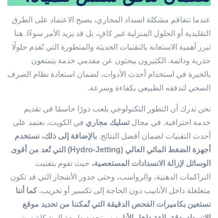
عندما تتفاقم مشكلة انسداد المجاري، يصبح الاعتماد على الطرق
التقليدية أو الحلول المنزلية غير كافٍ، بل قد يزيد الأمر سوءًا. هنا
تبرز أهمية الاستعانة بالتقنيات الحديثة والمتطورة التي تُقدم حلولًا
جذرية ودائمة. الكثيرون يبحثون عن مقدمي خدمة يتمتعون
بالخبرة في استخدام أحدث الأدوات، لضمان استعادة نظام الصرف
الصحي لتدفقه الطبيعي بكفاءة وسرعة.
نحن ندرك أن التطور التكنولوجي يلعب دورًا حاسمًا في تقديم
خدمة احترافية. في مجال
تسليك مجاري
في الكويت، نعتمد على
أحدث التقنيات لضمان أفضل النتائج.
بالإضافة إلى ذلك، نستخدم
أجهزة الضغط المائي العالي (Hydro-Jetting) التي تُعد من أقوى
الوسائل لإزالة الانسدادات المستعصية،
حيث تقوم بتفتيت
التراكمات الدهنية، والرواسب، وحتى جذور الأشجار التي قد تكون
متغلغلة داخل الأنابيب دون الحاجة إلى تكسير أو تخريب.
كما أننا
نستعين بكاميرات الفحص الدقيقة التي تُمكننا من تحديد موقع
الانسداد بدقة بالغة داخل الأنابيب،
وتحديد طبيعة المشكلة دون