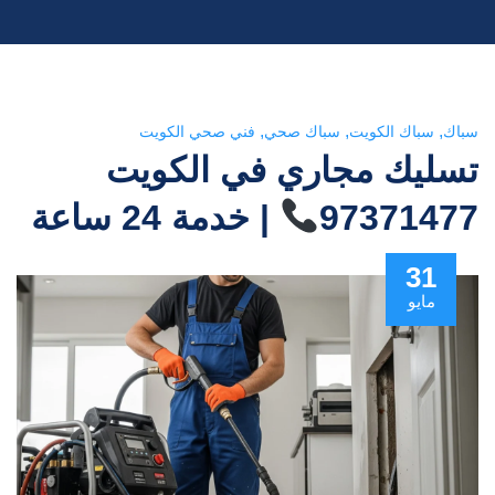
,
,
,
سباك
سباك الكويت
سباك صحي
فني صحي الكويت
تسليك مجاري في الكويت
97371477
| خدمة 24 ساعة
31
مايو