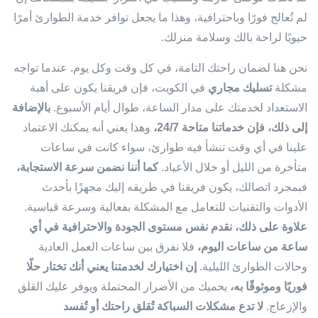
لم تُعالج فورًا وباحترافية، وهذا ما يجعل توافر خدمة الطوارئ أمرًا
حيويًا لراحة بالك وسلامة منزلك.
نحن هنا لضمان راحتك التامة، في كل وقت وكل يوم. عندما تواجه
مشكلة
تسليك مجاري
في الكويت، فإن فريقنا يكون على أهبة
الاستعداد لخدمتك على مدار الساعة، طوال أيام الأسبوع.
بالإضافة
إلى ذلك، فإن خدماتنا متاحة 24/7،
وهذا يعني أنه يمكنك الاعتماد
علينا في أي وقت تنشأ فيه طوارئ، سواء كانت في ساعات
متأخرة من الليل أو خلال الأعياد.
كما أننا نضمن سرعة الاستجابة،
فبمجرد اتصالك، يكون فريقنا في طريقه إليك مجهزًا بأحدث
الأدوات والتقنيات للتعامل مع المشكلة بفعالية وسرعة قياسية.
علاوة على ذلك، نقدم نفس مستوى الجودة والاحترافية في أي
ساعة من ساعات اليوم،
فلا نفرق بين ساعات العمل العادية
وحالات الطوارئ الليلية.
إن اختيارك لخدمتنا يعني أنك تختار حلًا
فوريًا وموثوقًا به،
يحميك من الأضرار المحتملة ويوفر عليك القلق
والإزعاج.
لا تدع مشكلات السباكة تُقلق راحتك أو تُفسد