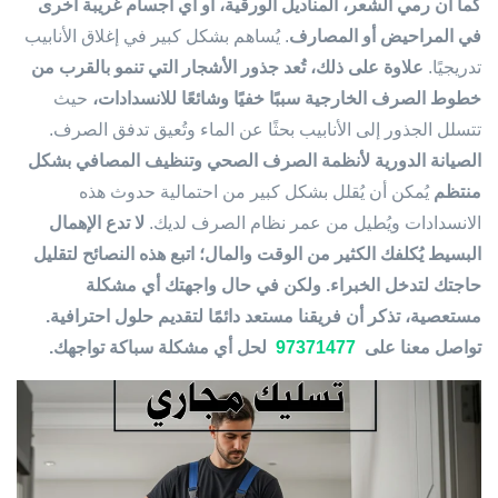
كما أن رمي الشعر، المناديل الورقية، أو أي أجسام غريبة أخرى
في المراحيض أو المصارف
. يُساهم بشكل كبير في إغلاق الأنابيب
تدريجيًا.
علاوة على ذلك، تُعد جذور الأشجار التي تنمو بالقرب من
خطوط الصرف الخارجية سببًا خفيًا وشائعًا للانسدادات،
حيث
تتسلل الجذور إلى الأنابيب بحثًا عن الماء وتُعيق تدفق الصرف.
الصيانة الدورية لأنظمة الصرف الصحي وتنظيف المصافي بشكل
منتظم
يُمكن أن يُقلل بشكل كبير من احتمالية حدوث هذه
الانسدادات ويُطيل من عمر نظام الصرف لديك.
لا تدع الإهمال
البسيط يُكلفك الكثير من الوقت والمال؛ اتبع هذه النصائح لتقليل
حاجتك لتدخل الخبراء.
ولكن في حال واجهتك أي مشكلة
مستعصية، تذكر أن فريقنا مستعد دائمًا لتقديم حلول احترافية.
تواصل معنا على
97371477
لحل أي مشكلة سباكة تواجهك.