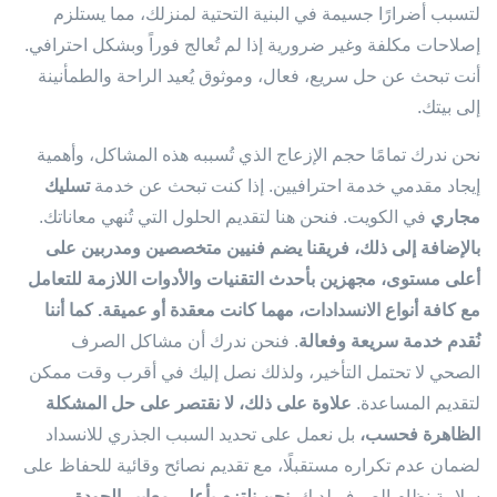
لتسبب أضرارًا جسيمة في البنية التحتية لمنزلك، مما يستلزم
إصلاحات مكلفة وغير ضرورية إذا لم تُعالج فوراً وبشكل احترافي.
أنت تبحث عن حل سريع، فعال، وموثوق يُعيد الراحة والطمأنينة
إلى بيتك.
نحن ندرك تمامًا حجم الإزعاج الذي تُسببه هذه المشاكل، وأهمية
إيجاد مقدمي خدمة احترافيين. إذا كنت تبحث عن خدمة
تسليك
مجاري
في الكويت. فنحن هنا لتقديم الحلول التي تُنهي معاناتك.
بالإضافة إلى ذلك، فريقنا يضم فنيين متخصصين ومدربين على
أعلى مستوى، مجهزين بأحدث التقنيات والأدوات اللازمة للتعامل
مع كافة أنواع الانسدادات، مهما كانت معقدة أو عميقة.
كما أننا
نُقدم خدمة سريعة وفعالة
. فنحن ندرك أن مشاكل الصرف
الصحي لا تحتمل التأخير، ولذلك نصل إليك في أقرب وقت ممكن
لتقديم المساعدة.
علاوة على ذلك، لا نقتصر على حل المشكلة
الظاهرة فحسب،
بل نعمل على تحديد السبب الجذري للانسداد
لضمان عدم تكراره مستقبلًا، مع تقديم نصائح وقائية للحفاظ على
سلامة نظام الصرف لديك.
نحن نلتزم بأعلى معايير الجودة