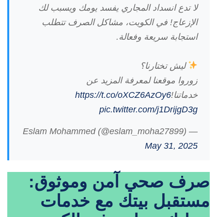
لا تدع انسداد المجاري يفسد يومك ويسبب لك
الإزعاج! في الكويت، مشاكل الصرف تتطلب
استجابة سريعة وفعالة.
ليش تختارنا؟
زوروا موقعنا لمعرفة المزيد عن
خدماتنا!
https://t.co/oXCZ6AzOy6
pic.twitter.com/j1DrijgD3g
— Eslam Mohammed (@eslam_moha27899)
May 31, 2025
صرف صحي آمن وموثوق:
مستقبل بيتك مع خدمات