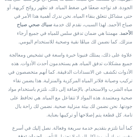
الجودة. قد تواجه ضعفًا في ضغط المياه. قد تظهر روائح كريهة. أو
حتى مشاكل تتعلق بنقاء المياه. نحن ندرك أهمية هذا الأمر في
صباح الأحمد. لهذا السبب، نقدم لك خدمة
سباك صحي صباح
الأحمد
. مهمتنا هي ضمان تدفق سلس للمياه في جميع أرجاء
منزلك. كما نضمن لك مياهًا نقية وصحية للاستخدام اليومي.
علاوة على ذلك، يمتلك فنيونا خبرة واسعة في تشخيص ومعالجة
جميع مشكلات تدفق المياه. هم يستخدمون أحدث الأدوات. هذه
الأدوات تكشف عن الانسدادات الدقيقة. كما أنهم متخصصون في
تركيب وصيانة فلاتر المياه المركزية والمنزلية. هذا يضمن نقاء
مياه الشرب والاستخدام. بالإضافة إلى ذلك، نلتزم باستخدام مواد
صحية ومعتمدة. هذه المواد لا تتفاعل مع المياه. هي تحافظ على
جودتها. نحن نضمن لك بيئة منزلية صحية. نضمن لك راحة بال
تامة. كل قطعة يتم إصلاحها أو تركيبها بعناية.
كما أننا نلتزم بتقديم خدمة سريعة وفعالة. نصل إليك في أسرع
وقت. ندرك أن مشاكل المياه لا تحتمل التأخير.
لضمان تدفق