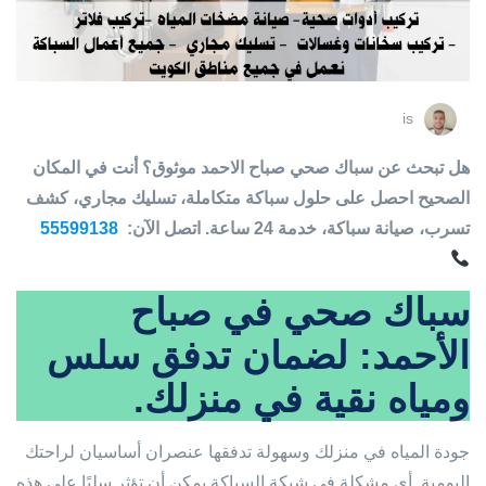
is
هل تبحث عن سباك صحي صباح الاحمد موثوق؟ أنت في المكان
الصحيح احصل على حلول سباكة متكاملة، تسليك مجاري، كشف
تسرب، صيانة سباكة، خدمة 24 ساعة. اتصل الآن:
55599138
سباك صحي في صباح
الأحمد: لضمان تدفق سلس
ومياه نقية في منزلك.
جودة المياه في منزلك وسهولة تدفقها عنصران أساسيان لراحتك
اليومية. أي مشكلة في شبكة السباكة يمكن أن تؤثر سلبًا على هذه