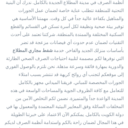
أنظمة الصرف في مدينة المطلاع الجديدة بالكامل. ندرك أن البنية
التحتية للمنطقة تتطلب عناية خاصة لضمان عمل الجورات
والمناهيل بكفاءة عالية جداً في كل وقت. مهمتنا الأساسية هي
توفير بيئة صحية ونظيفة لكل أسرة تسكن في القسائم والقطع
السكنية المختلفة والممتدة بالمنطقة. شركتنا تعتمد على أحدث
التقنيات لضمان عدم حدوث أي فيضانات مزعجة قد تضر
بأساسات منزلك الجديد والفاخر. خدمة
شفط مجاري المطلاع
التي نوفرها لكم مصممة لتلبية احتياجات الصرف الصحي الطارئة
والدورية بمهارة فائقة وسرعة مذهلة. نحن نلتزم بالوصول الفوري
إلى موقعكم لتجنب أي روائح كريهة قد تنتشر بسبب امتلاء
الجورات المخصصة للمباني. فريقنا الميداني مجهز بالكامل
للتعامل مع كافة الظروف الجوية والمساحات الواسعة في هذه
المدينة الواعدة جداً والمتميزة. نضمن لكم التخلص الآمن من
المخلفات السائلة وفق المعايير البيئية المعتمدة والمعمول بها في
دولة الكويت بالكامل. يمكنكم الآن الاعتماد على خبرتنا الطويلة
في هذا المجال لضمان راحة بالكم واستدامة أنظمة الصرف لديكم