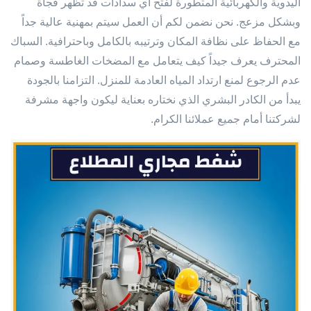
اليدوية والكهربائية المتطورة لفتح أي سدادات قد تظهر فجأة
وبشكل مزعج. نحن نضمن لكم أن العمل سيتم بمهنية عالية جداً
مع الحفاظ على نظافة المكان وترتيبه بالكامل وباحترافية. السباك
المحترف يعرف جيداً كيف يتعامل مع المضخات الغاطسة وصمام
عدم الرجوع لمنع ارتداد المياه العادمة للمنزل. التزامنا بالجودة
يبدأ من الكادر البشري الذي نختاره بعناية ليكون واجهة مشرفة
لشركتنا أمام جميع عملائنا الكرام.