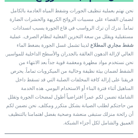
نحن نهتم بعملية تنظيف الجورات وشفط المياه العادمة بالكامل
لضمان القضاء على مسببات الروائح الكريهة والحشرات الضارة
تماماً. ندرك أن ترك الرواسب في قاع الجورة يسبب انسدادات
مستقبلية ويقلل من سعة التخزين الفعلية لنظام الصرف. عملية
شفط مجاري المطلاع
لدينا تشمل غسل الجورة بضغط الماء
العالي لإزالة الدهون العالقة بالجدران والأسطح الداخلية للمواسير.
نحن نستخدم مواد مطهرة ومعقمة قوية جداً بعد الانتهاء من
الشفط لضمان بيئة نظيفة وخالية من الميكروبات تماماً. يحرص
فريقنا على إزالة كافة المخلفات الصلبة التي قد تسقط داخل
المناهيل أثناء فترة البناء أو الاستخدام اليومي. هذه الخدمة
الشاملة تضمن لكم عمراً افتراضياً أطول لمضخات الجورة وتقلل
من حاجتكم لطلب الصيانة بشكل متكرر ومكلف. نحن نضمن لكم
أن رائحة منزلك ستبقى منعشة وصحية بفضل اهتمامنا بالتنظيف
العميق والشامل لكل أجزاء الشبكة.