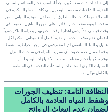
إلى شاحنات ذات سعة كبيرة جداً لتناسب حجم القسائم والمباني
الحديثة. الشاحنات مصممة للوصول إلى كافة القطع السكنية في
المطلاع مهما كانت حالة الطرق أو المداخل المؤدية للمباني. تتميز
مضخاتنا بقوة سحب جبارة قادرة على تفريغ المناهيل العميقة في
وقت قياسي جداً ودون إهدار للوقت. نحن نهتم بصيانة التناكر دورياً
لضمان عدم توقف الخدمة وتقديم أفضل أداء ميداني ممكن لكل
عميل يطلبنا. السائقون لدينا محترفون في توجيه خراطيم الشفط
بدقة لضمان عدم حدوث أي تسريب للمياه في ساحات المنزل.
نوفر تناكر بأحجام مختلفة لتناسب الاحتياجات البسيطة أو
العمليات الكبرى للمجمعات والمنشآت الضخمة في المنطقة
بالكامل وبكل ثقة.
النظافة التامة: تنظيف الجورات
وشفط المياه العادمة بالكامل
لضمان عدم انبعاث الروائح