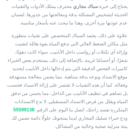
يحتاج إلى خبرة
سباك مجاري
محترف يمتلك الأدوات والتقنيات
الحديثة لتشخيص المشكلة بدقة ومعالجتها من جذورها. لضمان
عدم عودتها مرة أخرى، وهذا ما تبحث عنه بأسعار مناسبة.
علاوة على ذلك، يعتمد السباك المتخصص على تقنيات متطورة
مثل مكائن الضغط العالي التي تدفع المياه بقوة هائلة لتفتيت
وإزالة أي تكتلات أو رواسب داخل الأنابيب. سواء كانت دهونًا،
شعرًا، أو أجسامًا غريبة. بالإضافة إلى ذلك، يستخدم بعض الخبراء
كاميرات الفحص الدقيقة التي يتم إدخالها داخل الأنابيب لتحديد
موقع الانسداد ونوعه بدقة متناهية. مما يضمن معالجة مستهدفة
وفعالة. كما أن هذه التقنيات لا تقتصر على إزالة الانسداد فحسب،
بل تساهم في تنظيف الأنابيب من الداخل، مما يحسن من تدفق
المياه ويقلل من فرص الانسداد المستقبلي. لا تدع الانسدادات
المتكررة تفسد راحتك. اتصل بنا اليوم على الرقم
55599138
ودع خبراء تسليك المجاري لدينا يمنحونك حلولًا دائمة تضمن لك
بيئة منزلية صحية وخالية من المشاكل.