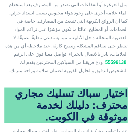
مثل الغرغرة أو الفقاعات التي تصدر من المصارف بعد استخدام
الماء علامة أخرى على وجود هواء محبوس بسبب انسداد جزئي.
كما أن الروائح الكريهة التي تنبعث من المصارف. خاصة في
الحمامات أو المطابخ، غالبًا ما تكون مؤشرًا على تراكم المواد
العضوية المتحللة داخل الأنابيب، مما يستدعي تنظيفًا عميقًا. لا
تنتظر حتى تتفاقم المشكلة وتصبح كارثة. عند ملاحظة أي من هذه
العلامات، بادر بالاتصال بالخبراء. تواصل معنا فورًا على الرقم
55599138
ودع فريقنا من السباكين المحترفين يقدم لك
التشخيص الدقيق والحلول الفورية لضمان سلامة وراحة منزلك.
اختيار سباك تسليك مجاري
محترف: دليلك لخدمة
موثوقة في الكويت.
عندما تواجه مشكلة انسداد المجاري، فإن اختيار
سباك مجاري