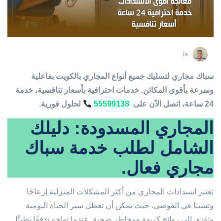
is
سباك مجاري لتسليك جميع أنواع المجاري بالكويت بفاعلية
وسرعة بأقوى المكائن. خدمات احترافية بأسعار تنافسية، خدمة
24 ساعة، اتصل الآن على
55599138
لحلول فورية.
المجاري المسدودة: دليلك
الشامل لطلب خدمة سباك
مجاري فعال.
تعتبر انسدادات المجاري من أكثر المشكلات المنزلية إزعاجًا
وتسببًا في الفوضى. حيث يمكن أن تعطل سير الحياة اليومية
وتؤدي إلى روائح كريهة ومخاطر صحية. عندما تواجه تدفقًا بطيئًا