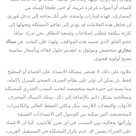
للمياه، أو أصوات غرغرة غريبة، أو حتى طفحًا للمياه من
المصارف، فهذه إشارات واضحة على أنك بحاجة إلى تدخل فوري.
إن تجاهل هذه العلامات قد يؤدي إلى تفاقم المشكلة وتحولها إلى
كارثة مكلفة تتطلب إصلاحات واسعة النطاق. نحن ندرك تمامًا
حجم القلق الذي تسببه هذه المواقف، ولهذا. فإن البحث عن
سباك
مجاري
متخصص وموثوق به لتقديم حلول فعالة وبأسعار مناسبة
يصبح أولوية قصوى.
علاوة على ذلك، لا تقتصر مشكلة الانسداد على الحمام أو المطبخ
فقط. بل يمكن أن تؤثر على نظام الصرف الصحي للمنزل بأكمله،
مما يستدعي خبرة فنية متخصصة لتحديد السبب الجذري للمشكلة
ومعالجته بشكل دائم. بالإضافة إلى ذلك، يمتلك السباك المحترف
الأدوات والمعدات اللازمة، مثل مكائن الضغط العالي والكاميرات
المتخصصة. التي تمكنه من الوصول إلى الانسدادات العميقة
وإزالتها بفعالية دون التسبب في أي ضرر للأنابيب. كما أن الاعتماد
على الخبراء يضمن لك عدم تكرار المشكلة في المستقبل القريب.