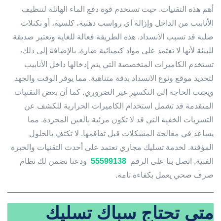
أهم هذه التقنيات. حيث تستخدم قوة دفع الماء الهائلة لتنظيف
الأنابيب من الداخل وإزالة أي رواسب دهنية، كلسية، أو تكتلات
صلبة قد تسبب الانسداد. هذه الطريقة فعالة للغاية وتعتبر صديقة
للبيئة لأنها لا تعتمد على مواد كيميائية ضارة. بالإضافة إلى ذلك،
تستخدم الكاميرات المتخصصة التي يتم إدخالها داخل الأنابيب
لتحديد موقع ونوع الانسداد بدقة متناهية. مما يوفر الوقت والجهد
ويجنب الحاجة إلى التكسير غير الضروري. كما أن بعض التقنيات
المتقدمة قد تشمل استخدام الكاميرات الحرارية للكشف عن
التسربات الخفية التي قد لا تكون مرئية بالعين المجردة. مما
يساعد في معالجة المشكلات قبل تفاقمها. لا تكتفِ بالحلول
المؤقتة. لخدمة تسليك مجاري تعتمد على أحدث التقنيات والخبرة
الفنية. اتصل بنا على الرقم
55599138
ودعنا نضمن لك نظام
صرف صحي يعمل بكفاءة تامة.
متى تحتاج سباك تسليك