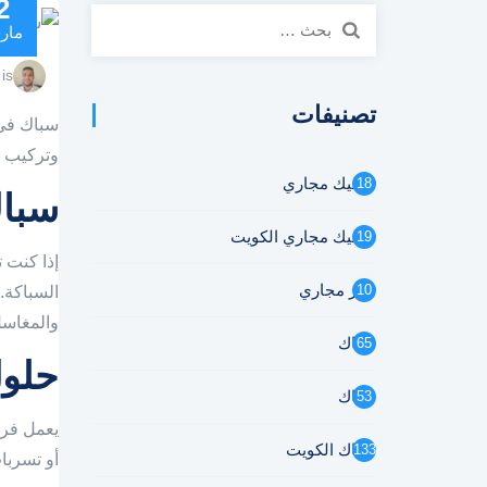
2
البحث
مار
عن:
is
تصنيفات
سباك في 
وتركيب و
تسليك مجاري
18
سباك
تسليك مجاري الكويت
19
تنكر مجاري
10
السباكة.
والمغاسل
سباك
65
حلول
سباك
53
يعمل فري
سباك الكويت
133
أو تسربات، نح