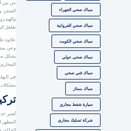
من بين ا
سباك صحي الجهراء
الشعر، و
والهيدرو
سباك صحي الفروانية
تغلغل ال
علاوة عل
سباك صحي الكويت
وعي مشاك
بشكل منت
سباك صحي حولي
المجاري 
سباك فني صحي
في النها
مشكلات ت
سباك ممتاز
تركي
سيارة شفط مجاري
تُعتبر خ
شركة تسليك مجاري
المظهر ا
الجاكوزي 