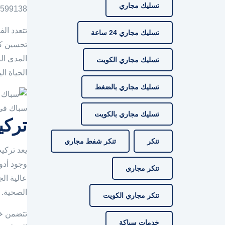
تسليك مجاري
55599138، يمكن للفرد الحصول على استشارة سريعة وحلول فورية تل
تتعدد ال
تسليك مجاري 24 ساعة
تحسين كف
المدى ال
تسليك مجاري الكويت
الحياة ال
تسليك مجاري بالضغط
سباك في
تسليك مجاري بالكويت
تركي
تنكر
تنكر شفط مجاري
يعد تركي
وجود أدو
تنكر مجاري
عالية الج
الصحية.
تنكر مجاري الكويت
تتضمن خد
خدمات سباكة