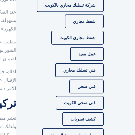
شركة تسليك مجاري بالكويت
عند التف
بسهولة، 
شفط مجاري
الكهرباء
شفط مجاري الكويت
تتطلب عم
الشور بو
عمل مفيد
لضمان است
فني تسليك مجاري
لذلك، فإ
الإقبال 
فني صحي
للأفراد 
تركي
فني صحي الكويت
تعتبر مض
كشف تسربات
ولذلك، ف
سباكنا ا