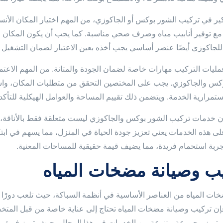
كير في تركيب الشور بوكس أو الجاكوزي، من المهم اختيار المكان الأنس
مع توفير أنابيب مياه وصرف صحي مناسبة. كما يجب أن يكون المكان م
 للجاكوزي أيضًا عنصر أساسي يجب أخذه بعين الاعتبار لضمان التشغيل 
ليات التركيب مهارات خاصة لضمان الجودة والمتانة. من المهم الاعت
كس والجاكوزي. يجب على المختصين التحقق من متطلبات المكان، واستخد
مرارية الخدمة. ويتضمن ذلك تقييم المساحة والعوامل الهيكلية للتأكد من
ن خدمات تركيب الشور بوكس والجاكوزي ليست متعلقة فقط بالأناقة، بل ت
على هذه الخدمات يعني تعزيز جودة الحياة في المنزل، مما يسهم في ابت
تجربة استحمام فريدة، مما يضيف قيمة حقيقية للمساحات المعنية.
ب وصيانة مضخات المياه
خات المياه من العناصر الأساسية في أنظمة السباكة، حيث تلعب دورًا حيو
إن تركيب وصيانة مضخات المياه تحتاج إلى عناية خاصة من قبل المتخص
لمتميز مجموعة متنوعة من الخدمات في هذا المجال، حيث يتميز فريق 