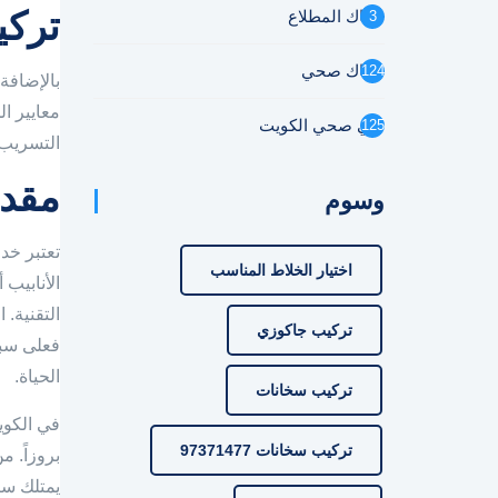
تركي
سباك المطلاع
3
سباك صحي
124
بالإضافة
فني صحي الكويت
125
التسريب.
مقدم
وسوم
تعتبر خد
اختيار الخلاط المناسب
الأنابيب
التقنية.
تركيب جاكوزي
فعلى سبي
الحياة.
تركيب سخانات
في الكوي
تركيب سخانات 97371477
بروزاً. 
يمتلك سب