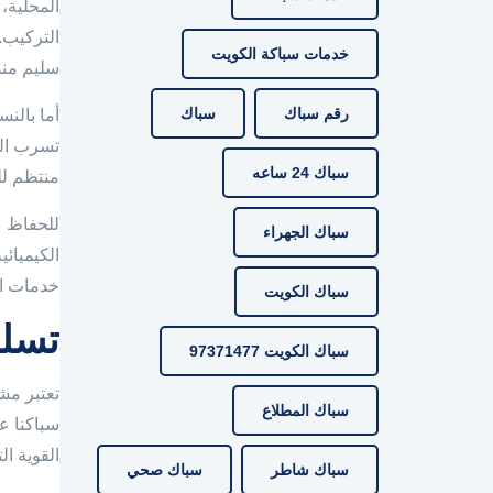
المحلية،
التركيب
خدمات سباكة الكويت
سليم منذ 
رقم سباك
سباك
أما بالن
تسرب الم
سباك 24 ساعه
منتظم لل
للحفاظ ع
سباك الجهراء
الكيميائ
خدمات ال
سباك الكويت
تسلي
سباك الكويت 97371477
تعتبر مش
سباك المطلاع
سباكنا ع
القوية ا
سباك شاطر
سباك صحي