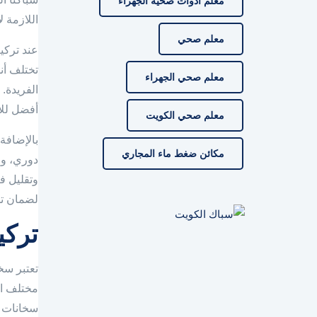
معلم ادوات صحية الجهراء
اللازمة ل
معلم صحي
عند تركي
تختلف أن
معلم صحي الجهراء
الفريدة.
أفضل للا
معلم صحي الكويت
بالإضافة
مكائن ضغط ماء المجاري
دوري، واس
وتقليل ف
لضمان تد
تركي
تعتبر سخا
مختلف ال
سخانات ا