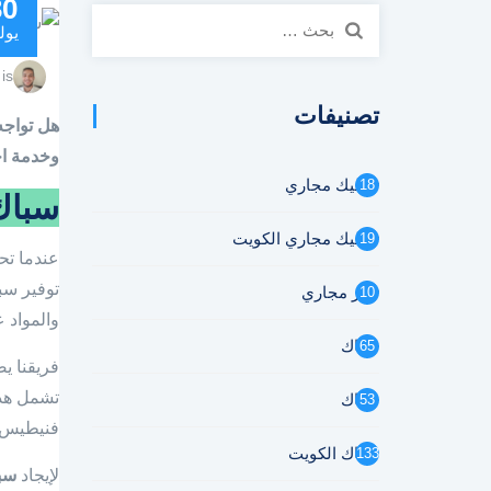
30
البحث
يول
عن:
is
تصنيفات
هل تواجه
وخدمة احترافية 24 
تسليك مجاري
18
سباك 
تسليك مجاري الكويت
19
عندما تح
توفير سب
تنكر مجاري
10
والمواد 
سباك
65
فريقنا ي
تشمل هذه
سباك
53
فنيطيس. 
سباك الكويت
133
لإيجاد
سب