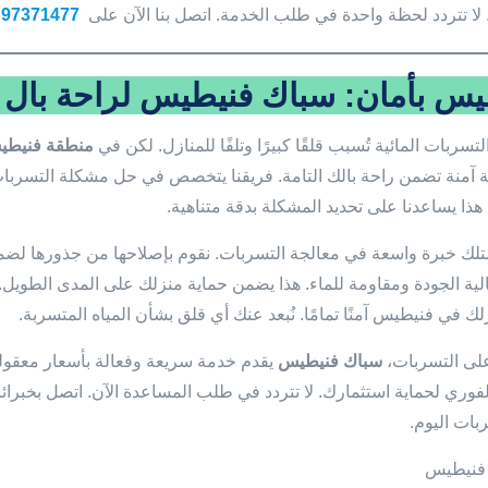
. لا تتردد لحظة واحدة في طلب الخدمة. اتصل بنا الآن على
97371477
يس بأمان: سباك فنيطيس لراحة بال خ
سربات المائية تُسبب قلقًا كبيرًا وتلفًا للمنازل. لكن في
منطقة فنيطي
 آمنة تضمن راحة بالك التامة. فريقنا يتخصص في حل مشكلة التسر
هذا يساعدنا على تحديد المشكلة بدقة متناهية.
متلك خبرة واسعة في معالجة التسربات. نقوم بإصلاحها من جذورها لضما
لية الجودة ومقاومة للماء. هذا يضمن حماية منزلك على المدى الطويل.
ك في فنيطيس آمنًا تمامًا. نُبعد عنك أي قلق بشأن المياه المتسربة.
لى التسربات،
سباك فنيطيس
يقدم خدمة سريعة وفعالة بأسعار معقولة.
الفوري لحماية استثمارك. لا تتردد في طلب المساعدة الآن. اتصل بخبرائ
بات اليوم.