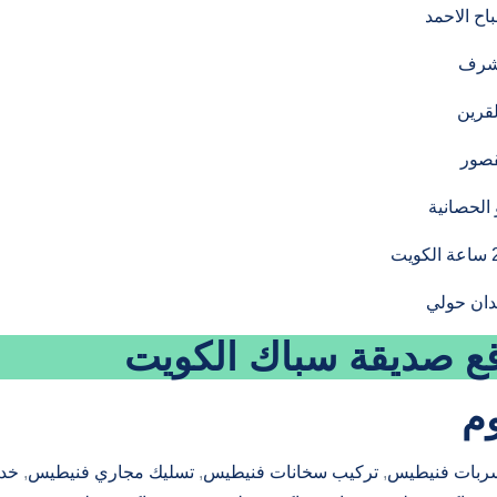
ح الاحمد
شرف
قرين
قصور
 الحصانية
دان حولي
قع صديقة
سباك الكويت
م
سربات فنيطيس
, 
تركيب سخانات فنيطيس
, 
تسليك مجاري فنيطيس
, 
خد