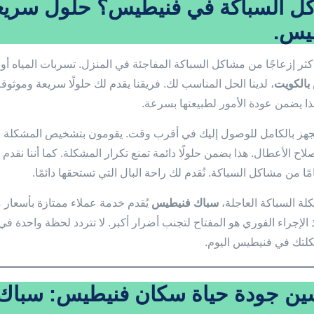
ل السباكة في فنيطيس؟ حلول سريعة
يس.
ثر إزعاجًا من مشاكل السباكة المفاجئة في المنزل. تسربات المياه أو ال
بالكويت
، لدينا الحل المناسب لك. فريقنا يقدم لك حلولًا سريعة وموثوق
ا يضمن عودة الأمور لطبيعتها بسرعة.
جهز بالكامل للوصول إليك في أقرب وقت. يقومون بتشخيص المشكلة بدق
لاح الأعطال. هذا يضمن حلولًا دائمة تمنع تكرار المشكلة. كما أننا نقد
ًا من مشاكل السباكة. نُقدم لك راحة البال التي تستحقها دائمًا.
ة السباكة العاجلة،
سباك فنيطيس
يُقدم خدمة عملاء ممتازة بأسعار م
خاذ الإجراء الفوري هو المفتاح لتجنب أضرار أكبر. لا تتردد لحظة واحدة 
لتك في فنيطيس اليوم.
ين جودة حياة سكان فنيطيس: سباك