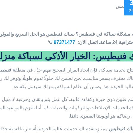
يو
 مشكلة سباكة في فنيطيس؟ سباك فنيطيس هو الحل السريع والموثوق!
ساعة. اتصل الآن:
97371477
📞
فنيطيس: الخيار الأذكى لسباكة منزلية
تاج لخدمة سباكة، فإن اتخاذ القرار الصحيح مهم جدًا. في
منطقة فنيطي
اك محترف بسعر مناسب. نحن نضمن لك حلولًا تدوم طويلًا وتوفر لك را
عالية الجودة. هذا يضمن أن نظام السباكة بمنزلك سيعمل بكفاءة.
ضم فنيين ذوي خبرة وكفاءة عالية. كل عمل يتم بإتقان وحرفية لا مثيل ل
 الخدمات الإصلاحات والتركيبات والصيانة. كما أننا نلتزم بالمواعيد ال
رضاكم هو أولويتنا القصوى دائمًا.
اك فنيطيس
ممتاز، نقدم لك خدمات عالية الجودة بأسعار تنافسية جدًا.