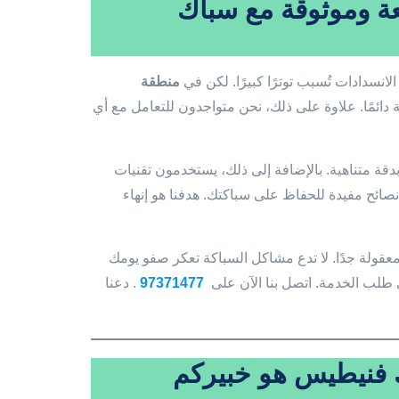
 وموثوقة مع سباك
انسدادات تُسبب توترًا كبيرًا. لكن في
منطقة
ة دائمًا. علاوة على ذلك، نحن متواجدون للتعامل مع أي
ة متناهية. بالإضافة إلى ذلك، يستخدمون تقنيات
م نصائح مفيدة للحفاظ على سباكتك. هدفنا هو إنهاء
عقولة جدًا. لا تدع مشاكل السباكة تعكر صفو يومك
في طلب الخدمة. اتصل بنا الآن على
97371477
. دعنا
 فنيطيس هو خبيركم