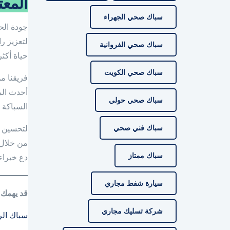
المعت
سباك صحي الجهراء
جودة الح
لتعزيز ر
سباك صحي الفروانية
حياة أكث
سباك صحي الكويت
فريقنا من
أحدث المن
سباك صحي حولي
السباكة 
سباك فني صحي
لتحسين ج
من خلال س
سباك ممتاز
دع خبراء
سيارة شفط مجاري
قد يهمك 
شركة تسليك مجاري
سباك الر