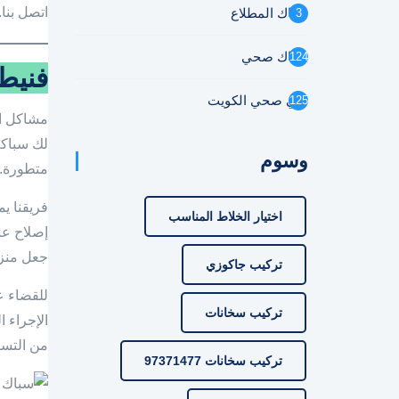
اتصل بنا
سباك المطلاع
3
سباك صحي
124
فنيط
فني صحي الكويت
125
مشاكل الت
لك سباكة
وسوم
متطورة. 
فريقنا ي
اختيار الخلاط المناسب
إصلاح عا
جعل منزل
تركيب جاكوزي
للقضاء ع
تركيب سخانات
الإجراء 
من التسر
تركيب سخانات 97371477