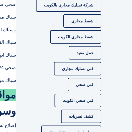
صحي صبا
شركة تسليك مجاري بالكويت
سباك م
شفط مجاري
و
سباك ال
شفط مجاري الكويت
سباك ال
عمل مفيد
سباك ابو
صحي 24 ساعة الكويت
فني تسليك مجاري
سباك مي
فني صحي
موا
فني صحي الكويت
وسو
كشف تسربات
إصلاح ت