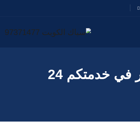
سباك فنيطيس 97371477📞 | سباك شاطر في خدمتكم 24