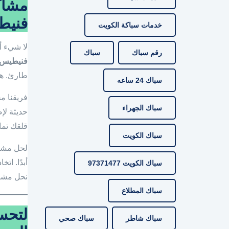
مشاك
فنيط
خدمات سباكة الكويت
لا شيء أك
رقم سباك
سباك
فنيطيس 
طارئ. هذ
سباك 24 ساعه
فريقنا م
سباك الجهراء
حديثة لإص
قلقك تمام
سباك الكويت
لحل مشكل
أبدًا. ات
سباك الكويت 97371477
نحل مشك
سباك المطلاع
لتحس
سباك شاطر
سباك صحي