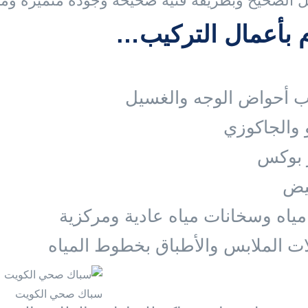
 الصحيح وبطريقة فنية صحيحة وجودة متميزة وم
 بأعمال التركيب…
ب أحواض الوجه والغسيل
و والجاكوزي
 بوكس
يض
 مياه وسخانات مياه عادية ومركزية
ت الملابس والأطباق بخطوط المياه
سباك صحي الكويت