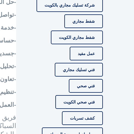
-حل ال
شركة تسليك مجاري بالكويت
-تواصل
شفط مجاري
-خدمة 
شفط مجاري الكويت
-حساسب
-جسديه
عمل مفيد
-تحليل
فني تسليك مجاري
-تعاون
فني صحي
-تنظيم
فني صحي الكويت
-العمل
فريق س
كشف تسربات
السباك