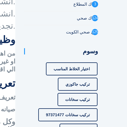
.انشا
سباك المطلاع
3
.انش
سباك صحي
124
.تجد
فني صحي الكويت
125
وظيف
وسوم
من اهم
او غير
الي اق
اختيار الخلاط المناسب
تعري
تركيب جاكوزي
تعريف
تركيب سخانات
صيانه 
تركيب سخانات 97371477
وكل م