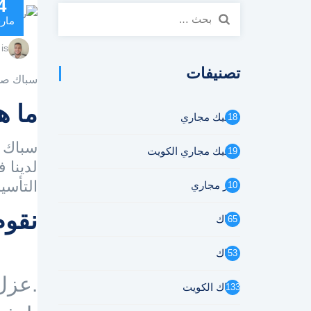
4
البحث
مار
عن:
is
تصنيفات
سباك صح
ما 
تسليك مجاري
18
سباك ص
تسليك مجاري الكويت
19
لدينا 
التأسي
تنكر مجاري
10
نقوم
سباك
65
سباك
53
.عزل
سباك الكويت
133