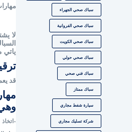
مهارات
سباك صحي الجهراء
سباك صحي الفروانية
لا يش
سباك صحي الكويت
السبا
ياتي 
سباك صحي حولي
ترقي
سباك فني صحي
قد يع
سباك ممتاز
مهار
وه
سيارة شفط مجاري
-اتخاذ 
شركة تسليك مجاري