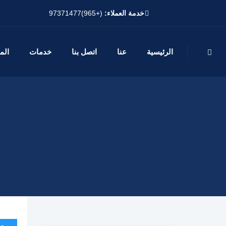
خدمة العملاء:
(+965)97371477
الرئيسية
عنا
اتصل بنا
خدمات
الم