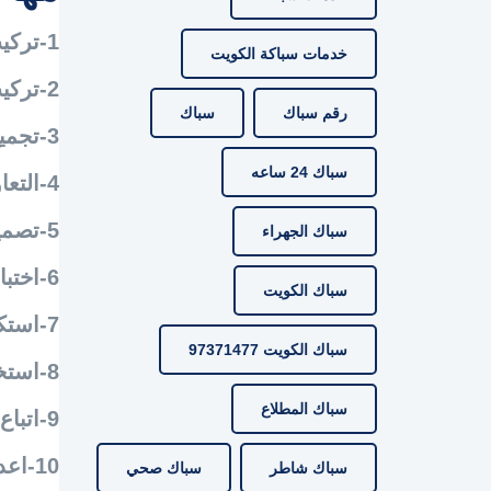
1-تركيب الانابيب علي المراحيض
خدمات سباكة الكويت
2-تركيب انظمة التبريد والتدفئه وسخانات المياه
رقم سباك
سباك
3-تجميع المعدات والصمامات لتركيبها
سباك 24 ساعه
4-التعاون مع عمال بناء ومقاولين
5-تصميم المخططات الاولية لأنبايب الصرف الصحي
سباك الجهراء
6-اختبار انظمة السباكه للكشف عن التسريبات
سباك الكويت
7-استكشاف الاعطال والاخطاء في انظمة الصرف
سباك الكويت 97371477
8-استخدام
سباك المطلاع
9-اتباع قواعد الامن والسلامه
10-اعداد تقارير بالمشاكل وحلها
سباك شاطر
سباك صحي