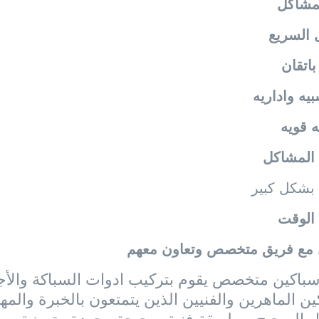
مشاكل
 السريع
باتقان
يه واداريه
 قويه
 المشاكل
بشكل كبير
 الوقت
 مع فريق متخصص وتعاون معهم
باكين متخصص يقوم بتركيب ادوات السباكة والأجهز
ين الماهرين والفنيين الذين يتمتعون بالخبرة والمها