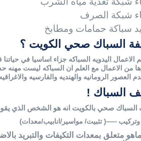
ء شبكة تغذية مياه الشرب
اء شبكة الصرف
يد سباكة حمامات ومطابخ
ة السباك صحي الكويت ؟
 الاعمال اليدويه السباكه جزاء اساسيا في حياتنا 
ها من الاعمال مع العلم ان السباكه ليست مهنه حد
دم العصور الرومانيه والهنديه والفارسيه والاغراقيه
ف السباك !
 السباك صحي بالكويت انه هو الشخص الذي يقو
وتركيب —–( تثبيت/ مواسير/انابيب/معدات)
اهو متعلق بمعدات التكيفات والتبريد بالاضا