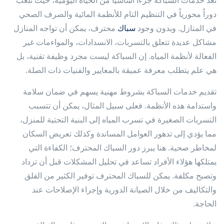
تعد خدمات السباكة جزءاً أساسياً من الحياة اليومية، حيث تلعب
دوراً محورياً في التنظيم التام للأنظمة المائية والصرف الصحي
في المنازل. وبدون وجود
سباك
محترف، يمكن أن تواجه المنازل
مشاكل عديدة تتعلق بالتسربات، الانسدادات، والمواءمات غير
الفعالة لأنظمة المياه. إن السباكة ليست مجرد وظيفة تقنية، بل
هي علم يتطلب معرفة عميقة بالمعايير والفنيات ذات الصلة.
تقديم خدمات السباكة بشروط مهنية يسهم في ضمان سلامة
واستدامة هذه الأنظمة. فعلى سبيل المثال، يمكن أن تتسبب
التسربات الصغيرة في تسرب المياه إلى البنية التحتية للمنزل،
مما يؤدي إلى تدهور العوامل المساندة وكذلك تعريض السكان
لمخاطر صحية. هنا يبرز دور السباك المحترف؛ الكفاءة التي
يمتلكها هؤلاء الأفراد تساعد في تحليل المشكلات قبل أن تزداد
وتصبح مكلفة. يمكن للسباك المحترف توفير الكثير من القلق
والتكاليف من خلال الصيانة الدورية وإجراء الإصلاحات عند
الحاجة.