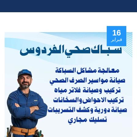
16
فبراير