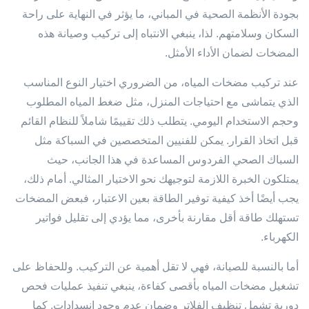
بجودة الأنظمة الصحية في المباني، ما يؤثر في النهاية على راحة
السكان وسلامتهم. لذا، ينبغي الانتباه إلى تركيب وصيانة هذه
المضخات لضمان الأداء الأمثل.
عند تركيب مضخات المياه، من الضروري اختيار النوع المناسب
الذي يتماشى مع احتياجات المنزل، مثل ضغط المياه المطلوب
وحجم الاستخدام اليومي. يتطلب ذلك تقييمًا شاملاً للنظام القائم
قبل اتخاذ القرار. يمكن للفنيين المتخصصين في السباكة مثل
السباك الصحي الفردوس المساعدة في هذا الجانب، حيث
يمتلكون الخبرة اللازمة لتوجيهك نحو الاختيار المثالي. أمام ذلك،
يجب أيضًا أخذ كيفية توفير الطاقة بعين الاعتبار، فبعض المضخات
تستهلك طاقة أقل مقارنة بأخرى، مما يؤدي إلى تقليل فواتير
الكهرباء.
أما بالنسبة للصيانة، فهي لا تقل أهمية عن التركيب. وللحفاظ على
تشغيل مضخات المياه بأقصى كفاءة، ينبغي تنفيذ عمليات فحص
دورية تشمل تنظيف الفلاتر وضمان عدم وجود انسدادات. كما