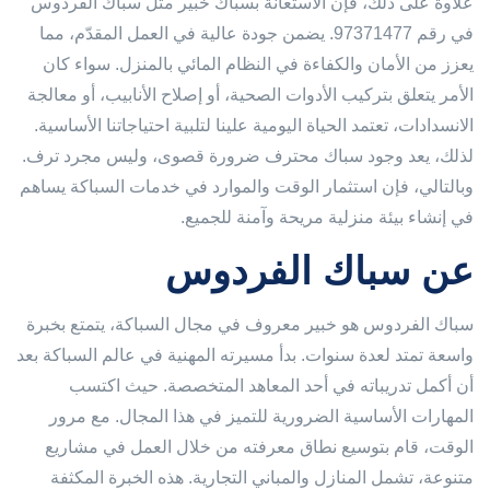
علاوة على ذلك، فإن الاستعانة بسباك خبير مثل سباك الفردوس
في رقم 97371477. يضمن جودة عالية في العمل المقدّم، مما
يعزز من الأمان والكفاءة في النظام المائي بالمنزل. سواء كان
الأمر يتعلق بتركيب الأدوات الصحية، أو إصلاح الأنابيب، أو معالجة
الانسدادات، تعتمد الحياة اليومية علينا لتلبية احتياجاتنا الأساسية.
لذلك، يعد وجود سباك محترف ضرورة قصوى، وليس مجرد ترف.
وبالتالي، فإن استثمار الوقت والموارد في خدمات السباكة يساهم
في إنشاء بيئة منزلية مريحة وآمنة للجميع.
عن سباك الفردوس
سباك الفردوس هو خبير معروف في مجال السباكة، يتمتع بخبرة
واسعة تمتد لعدة سنوات. بدأ مسيرته المهنية في عالم السباكة بعد
أن أكمل تدريباته في أحد المعاهد المتخصصة. حيث اكتسب
المهارات الأساسية الضرورية للتميز في هذا المجال. مع مرور
الوقت، قام بتوسيع نطاق معرفته من خلال العمل في مشاريع
متنوعة، تشمل المنازل والمباني التجارية. هذه الخبرة المكثفة