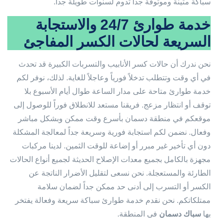
سباكة متينة وموثوقة جداً تدوم لسنوات طويلة جداً.
خدمة طوارئ 24/7 والاستجابة
السريعة لحالات الكسر المفاجئ
نحن ندرك أن حالات كسر الأنابيب والتسربات الكبيرة قد تحدث
في أي وقت وتتطلب تدخلاً فورياً وعاجلاً للغاية. لذلك، نوفر لكم
خدمة طوارئ متاحة على مدار الساعة طوال أيام الأسبوع بلا
توقف أو انتظار مزعج. فريقنا مستعد للانطلاق فوراً للوصول إلى
موقعكم في منطقة دسمان بأسرع وقت ممكن وبشكل مباشر
وفعال. نضمن لكم استجابة فورية وسريعة جداً لمعالجة المشكلة
دون أي تأخير غير مبرر أو إضاعة للوقت الثمين. لدينا مركبات
مجهزة بالكامل بجميع معدات الإصلاح الحديثة لجميع أنواع الحالات
الطارئة والمستعجلة. نحن نسعى لتقليل الأضرار الناتجة عن
الكسر أو التسرب إلى أدنى حد ممكن جداً لضمان سلامة
ممتلكاتكم. نحن نقدم خدمة طوارئ سباكة سريعة وفعالة يفتخر
بها
سباك دسمان
في المنطقة.