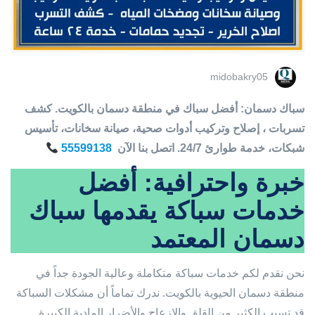
midobakry05
سباك دسمان: أفضل سباك في منطقة دسمان بالكويت. كشف
تسربات ، إصلاح وتركيب أدوات صحية، صيانة سخانات، تأسيس
شبكات، خدمة طوارئ 24/7. اتصل بنا الآن
55599138
خبرة واحترافية: أفضل
خدمات سباكة يقدمها سباك
دسمان المعتمد
نحن نقدم لكم خدمات سباكة متكاملة وعالية الجودة جداً في
منطقة دسمان الحيوية بالكويت. ندرك تماماً أن مشكلات السباكة
قد تسبب الكثير من القلق والإزعاج والأضرار المادية الكبيرة.