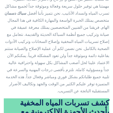
مهمتنا هي توفير حلول سريعة وفعالة وموثوقة جداً لجميع مشاكل
تسرب المياه وانسداد الأنابيب. نحن نتميز بأننا أفضل
سباك دسمان
متخصص يمتلك الخبرة الواسعة والمهارة الكافية في هذا المجال
الهام. فريقنا من الفنيين المتخصصين يمتلك معرفة عميقة في
صيانة وتركيب جميع أنظمة السباكة الحديثة والقديمة. نتعامل مع
إصلاح تسريبات المياه المخفية وإصلاح السخانات وتركيب الأدوات
الصحية بالكامل. نحن نضمن لكم أن عملية الإصلاح والصيانة ستتم
بفاعلية دائمة وموثوقة جداً ولن تعود المشكلة قريباً. يمكنكم الآن
الاعتماد علينا لحل أصعب المشاكل بكل سهولة واحترافية عالية
جداً ومسؤولية كاملة. نلتزم بأقصى درجات المهنية والسرعة في
تلبية جميع طلباتكم بشكل فوري ومباشر وفعال جداً. هذه الخدمة
المتميزة توفر عليكم الكثير من الوقت والجهد وتكاليف الأضرار
المستقبلية الناتجة عن التسريب.
كشف تسربات المياه المخفية
بأحدث الأجهزة الإلكترونية مع