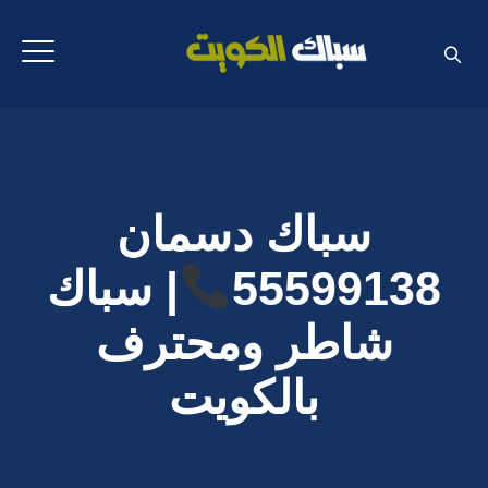
سباك دسمان
55599138
| سباك
شاطر ومحترف
بالكويت