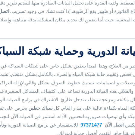
المعقدة. ولديه القدرة على تحليل البيانات الصادرة منها لتقديم تقري
اع الفاتورة أو ظهور بقع الرطوبة. إذا كنت تشك في وجود تسريب،
اتصل
 المخفية، حيث أننا نضمن لك تحديد مكان المشكلة بدقة متناهية وإصلاح
انة الدورية وحماية شبكة السباك
خير من العلاج، وهذا المبدأ ينطبق بشكل خاص على شبكات السباكة في 
 فحص وتقييم حالة شبكة المياه والصرف بالكامل بشكل منتظم. تشمل
وصيلات والصمامات، تسليك خطوط الصرف بشكل وقائي لإزالة التراكم
والفلاتر. هذه الفيانة الدورية تساعد على اكتشاف المشاكل الصغيرة في
ل مكلفة ومزعجة تتطلب تدخل طارئ. الاشتراك في برامج الصيانة الوقا
 المياه بكفاءة عالية على مدار العام. كل
سباك حطين
يحرص على تقدي
بكة وأي توصيات ضرورية لتحسين الأداء. استثمر في الصيانة الآن لتجنب
كبير،
اتصل الآن
97371477
للاستفسار عن برامج الصيانة الدورية وت
ريقنا جاهز لتقديم أفضل حماية لمنزلك.