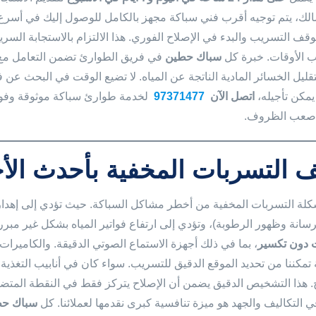
الك، يتم توجيه أقرب فني سباكة مجهز بالكامل للوصول إليك في أسر
لوقف التسريب والبدء في الإصلاح الفوري. هذا الالتزام بالاستجابة السر
 الأوقات. خبرة كل
سباك حطين
في فريق الطوارئ تضمن التعامل مع ح
تقليل الخسائر المادية الناتجة عن المياه. لا تضيع الوقت في البحث ع
يمكن تأجيله،
اتصل الآن
97371477
لخدمة طوارئ سباكة موثوقة وفور
 أصعب الظروف.
التسربات المخفية بأحدث الأ
كلة التسربات المخفية من أخطر مشاكل السباكة. حيث تؤدي إلى إهدار هائ
رسانة وظهور الرطوبة)، وتؤدي إلى ارتفاع فواتير المياه بشكل غير 
 دون تكسير
، بما في ذلك أجهزة الاستماع الصوتي الدقيقة. والكاميرات ا
 تمكننا من تحديد الموقع الدقيق للتسريب. سواء كان في أنابيب التغذية
. هذا التشخيص الدقيق يضمن أن الإصلاح يتركز فقط في النقطة المت
في التكاليف والجهد هو ميزة تنافسية كبرى نقدمها لعملائنا. كل
سباك ح