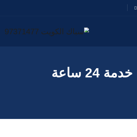
سباك حطين 97371477📞| سباك محترف خدمة 24 ساعة