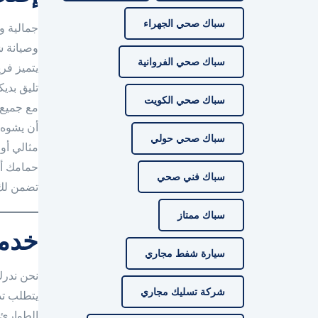
سباك صحي الجهراء
جمالية و
وصيانة ش
سباك صحي الفروانية
يتميز فر
تليق بدي
سباك صحي الكويت
مع جميع 
أن يشوه 
سباك صحي حولي
مثالي أو
حمامك أو
سباك فني صحي
تضمن لك 
سباك ممتاز
خدما
سيارة شفط مجاري
نحن ندرك
شركة تسليك مجاري
يتطلب تدخ
الطوارئ