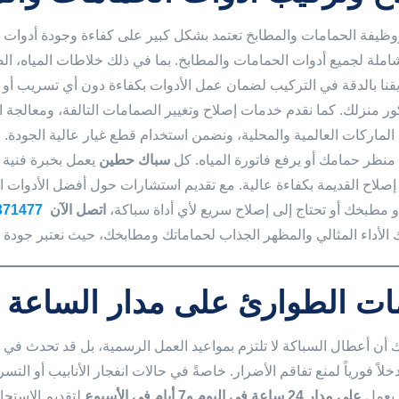
وظيفة الحمامات والمطابخ تعتمد بشكل كبير على كفاءة وجودة أدوات 
املة لجميع أدوات الحمامات والمطابخ. بما في ذلك خلاطات المياه، الص
يقنا بالدقة في التركيب لضمان عمل الأدوات بكفاءة دون أي تسريب أو خ
كور منزلك. كما نقدم خدمات إصلاح وتغيير الصمامات التالفة، ومعالج
الماركات العالمية والمحلية، ونضمن استخدام قطع غيار عالية الجودة.
منظر حمامك أو يرفع فاتورة المياه. كل
سباك حطين
يعمل بخبرة فنية 
 إصلاح القديمة بكفاءة عالية. مع تقديم استشارات حول أفضل الأدوات 
 مطبخك أو تحتاج إلى إصلاح سريع لأي أداة سباكة،
اتصل الآن
371477
الأداء المثالي والمظهر الجذاب لحماماتك ومطابخك، حيث نعتبر جودة خد
ت الطوارئ على مدار الساعة (24/7
 أن أعطال السباكة لا تلتزم بمواعيد العمل الرسمية، بل قد تحدث في 
لاً فورياً لمنع تفاقم الأضرار. خاصةً في حالات انفجار الأنابيب أو الت
 يعمل
على مدار 24 ساعة في اليوم و7 أيام في الأسبوع
لتقديم الاستجا