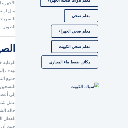
معلم ادوات صحية الجهراء
الأجهزة 
مثل ارتف
معلم صحي
التسربات
الطويل.
معلم صحي الجهراء
الصي
معلم صحي الكويت
مكائن ضغط ماء المجاري
الوقاية 
تهدف إلى
جميع الت
التسخين 
إلى أعطا
عمل شبكة
حالة الش
العطل ال
حيث أن ف