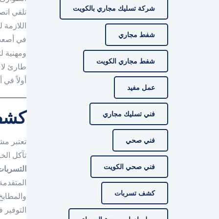
شركة تسليك مجاري بالكويت
تلقي اتص
اللازمة 
شفط مجاري
في أصعب
ومهنية ل
شفط مجاري الكويت
طارئ لا 
أولاً في
عمل مفيد
كشف 
فني تسليك مجاري
فني صحي
تعتبر مش
تآكل الخ
فني صحي الكويت
التسربات
المتقدمة
كشف تسربات
والمطابخ
التوفير 