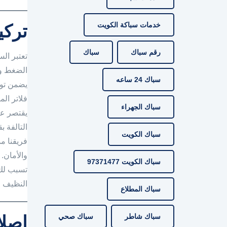
خدمات سباكة الكويت
تركي
رقم سباك
سباك
تعتبر ال
الضغط وا
سباك 24 ساعه
يضمن توف
فلاتر ال
سباك الجهراء
يقتصر عم
التالفة ب
سباك الكويت
فريقنا م
والأمان. 
سباك الكويت 97371477
تسبب لك ا
النظيف و
سباك المطلاع
سباك شاطر
سباك صحي
إصلا