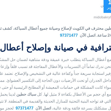
بر
midobakry
ين محترف في الكويت لإصلاح وصيانة جميع أعطال السباكة، كشف ت
97371477
ترافية في صيانة وإصلاح أعطال
مع أعطال السباكة يتطلب خبرة عميقة ودقة متناهية لضمان حل المش
حن ندرك تماماً أن التسريبات والأعطال المفاجئة قد تسبب قلقاً وإزعاجا
وفير استجابة سريعة جداً وكفاءة عالية في التشخيص والإصلاح. نعتمد 
داخل الجدران أو تحت الأرضيات دون الحاجة إلى التكسير العشوائ. مم
واء كانت المشكلة في حمامات المعيشة أو المطابخ الرئيسية أو حتى في 
مع أي حجم من الأعطال بكفاءة لا مثيل لها. كل
سباك حطين
لدينا يحمل
لتي قد تواجه البنية التحتية للمنازل الحديثة والقديمة في المنطقة. لا
 مشكلتك بسرعة فائقة ودقة عالية،
اتصل الآن
97371477
لحجز موع