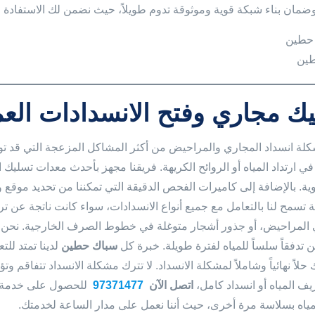
وضمان بناء شبكة قوية وموثوقة تدوم طويلاً، حيث نضمن لك الاستفادة م
ين
ك مجاري وفتح الانسدادات الع
كلة انسداد المجاري والمراحيض من أكثر المشاكل المزعجة التي قد تو
ي ارتداد المياه أو الروائح الكريهة. فريقنا مجهز بأحدث معدات تسلي
وية. بالإضافة إلى كاميرات الفحص الدقيقة التي تمكننا من تحديد موقع و
ية تسمح لنا بالتعامل مع جميع أنواع الانسدادات، سواء كانت ناتجة عن 
المراحيض، أو جذور أشجار متوغلة في خطوط الصرف الخارجية. نحن نضم
 تدفقاً سلساً للمياه لفترة طويلة. خبرة كل
سباك حطين
لدينا تمتد لل
لاً نهائياً وشاملاً لمشكلة الانسداد. لا تترك مشكلة الانسداد تتفاقم و
ف المياه أو انسداد كامل،
اتصل الآن
97371477
للحصول على خدمة 
مياه بسلاسة مرة أخرى، حيث أننا نعمل على مدار الساعة لخدمتك.