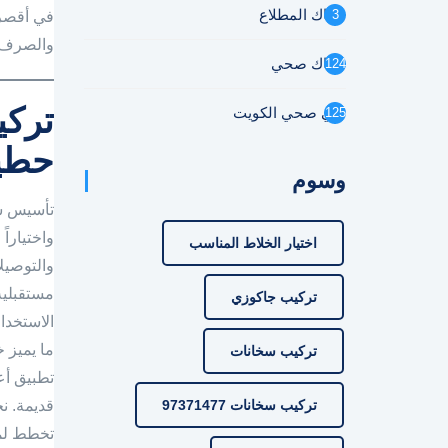
سباك المطلاع
3
في أقصر 
والصرف 
سباك صحي
124
تركي
فني صحي الكويت
125
حطي
وسوم
تأسيس شب
واختيارا
اختيار الخلاط المناسب
والتوصيل
مستقبلية
تركيب جاكوزي
الاستخدا
ما يميز 
تركيب سخانات
تطبيق أع
تركيب سخانات 97371477
قديمة. ن
تخطط لمش