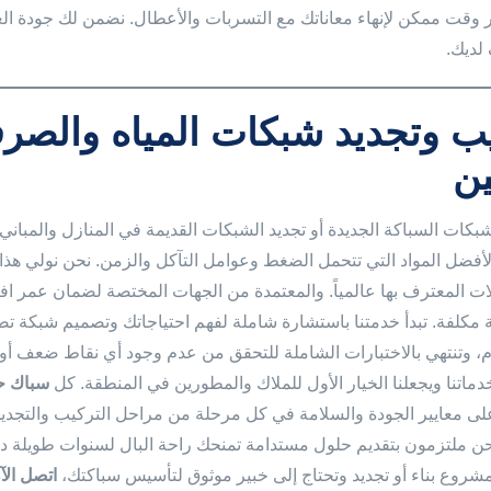
وقت ممكن لإنهاء معاناتك مع التسربات والأعطال. نضمن لك جودة الع
لديك.
ب وتجديد شبكات المياه والص
ن
كات السباكة الجديدة أو تجديد الشبكات القديمة في المنازل والمباني ا
ً لأفضل المواد التي تتحمل الضغط وعوامل التآكل والزمن. نحن نولي ه
ات المعترف بها عالمياً. والمعتمدة من الجهات المختصة لضمان عمر 
 مكلفة. تبدأ خدمتنا باستشارة شاملة لفهم احتياجاتك وتصميم شبكة تضم
م، وتنتهي بالاختبارات الشاملة للتحقق من عدم وجود أي نقاط ضعف أو 
خدماتنا ويجعلنا الخيار الأول للملاك والمطورين في المنطقة. كل
سباك ح
لى معايير الجودة والسلامة في كل مرحلة من مراحل التركيب والتجديد. 
حن ملتزمون بتقديم حلول مستدامة تمنحك راحة البال لسنوات طويلة دو
روع بناء أو تجديد وتحتاج إلى خبير موثوق لتأسيس سباكتك،
اتصل ال