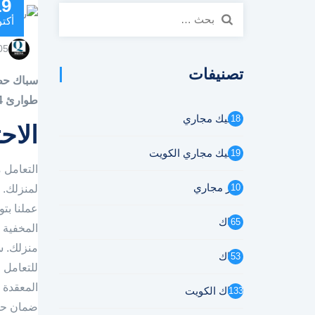
19
البحث
أكتو
عن:
05
تصنيفات
سباك حط
طوارئ 24 ساعة. اتصل الآن
تسليك مجاري
18
الاح
تسليك مجاري الكويت
19
التعامل 
تنكر مجاري
10
لمنزلك. ن
عملنا بت
سباك
65
المخفية 
منزلك. س
سباك
53
للتعامل 
المعقدة ا
سباك الكويت
133
ضمان حل