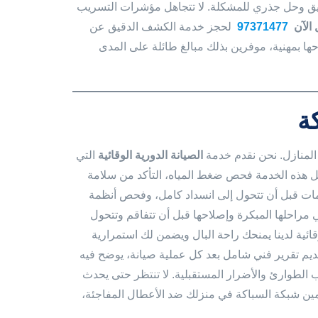
ر دقيق وحل جذري للمشكلة. لا تتجاهل مؤشرات التسريب
 الآن
97371477
لحجز خدمة الكشف الدقيق عن
ها بمهنية، موفرين بذلك مبالغ طائلة على المدى
ة
المنازل. نحن نقدم خدمة
الصيانة الدورية الوقائية
التي
 هذه الخدمة فحص ضغط المياه، التأكد من سلامة
ات قبل أن تتحول إلى انسداد كامل، وفحص أنظمة
 مراحلها المبكرة وإصلاحها قبل أن تتفاقم وتتحول
ئية لدينا يمنحك راحة البال ويضمن لك استمرارية
م تقرير فني شامل بعد كل عملية صيانة، يوضح فيه
 الطوارئ والأضرار المستقبلية. لا تنتظر حتى يحدث
أمين شبكة السباكة في منزلك ضد الأعطال المفاجئة،