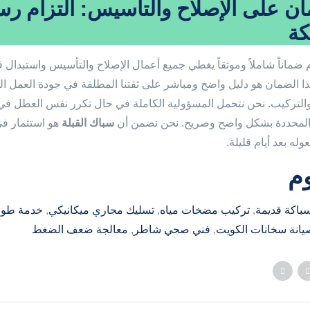
ان على الإصلاح والتأسيس: التزام ر
كة
 ضماناً شاملاً وموثقاً يغطي جميع أعمال الإصلاح والتأسيس واستبدال
 هذا الضمان هو دليل واضح ومباشر على ثقتنا المطلقة في جودة العمل ا
والتركيب. نحن نتحمل المسؤولية الكاملة في حال تكرر نفس العطل في
المحددة بشكل واضح وصريح. نحن نضمن أن
سباك القبلة
هو استثمار ف
له بعد أيام قليلة.
م
باكة قديمة
, 
تركيب مضخات مياه
, 
تسليك مجاري ميكانيكي
, 
خدمة طوا
يانة سخانات الكويت
, 
فني صحي شاطر
, 
معالجة ضعف الضغط