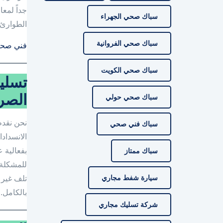
جداً لمع
سباك صحي الجهراء
الطوارئ ي
سباك صحي الفروانية
فني صحي
سباك صحي الكويت
تسليك
الصر
سباك صحي حولي
نحن نقدم
سباك فني صحي
الانسداد
بفعالية 
سباك ممتاز
للمشكلة.
سيارة شفط مجاري
تلف غير 
بالكامل.
شركة تسليك مجاري