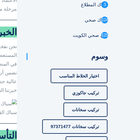
الاعتماد
سباك المطلاع
3
مرحلة من
سباك صحي
124
الخب
فني صحي الكويت
125
نحن نفخر
وسوم
المستعصي
في المنط
نضمن أ
اختيار الخلاط المناسب
عالية جد
خبرتنا ا
تركيب جاكوزي
تركيب سخانات
سباك الق
تركيب سخانات 97371477
التأس