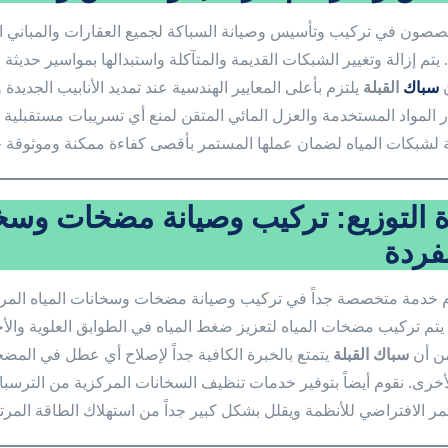
صون في تركيب وتأسيس وصيانة السباكة لجميع العقارات والمباني القد
 يتم إزالة وتغيير الشبكات القديمة والمتآكلة واستبدالها بمواسير حديث
ن
سباك
القبلة
يلتزم بأعلى المعايير الهندسية عند تمديد الأنابيب الجديد
ر المواد المستخدمة والعزل المائي المتقن لمنع أي تسريبات مستقبلية مك
 لشبكات المياه لضمان عملها المستمر بأقصى كفاءة ممكنة وموثوقة جد
 التوزيع: تركيب وصيانة مضخات وسخا
فردة
 خدمة متخصصة جداً في تركيب وصيانة مضخات وسخانات المياه المركزي
. يتم تركيب مضخات المياه لتعزيز ضغط المياه في الطوابق العلوية وال
ن أن
سباك القبلة
يتمتع بالخبرة الكافية جداً لإصلاح أي عطل في المضخ
الأخرى. نقوم أيضاً بتوفير خدمات تنظيف السخانات المركزية من الترسب
مر الافتراضي للأنظمة ويقلل بشكل كبير جداً من استهلاك الطاقة المرت