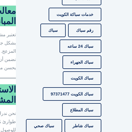
معال
خدمات سباكة الكويت
المبا
رقم سباك
سباك
تعتبر مش
بشكل جذر
سباك 24 ساعه
المزعج. 
نضمن أ
سباك الجهراء
يحسن من 
سباك الكويت
الاس
سباك الكويت 97371477
المش
سباك المطلاع
نحن ندرك 
طوارئ مُ
سباك شاطر
سباك صحي
للوصول إ