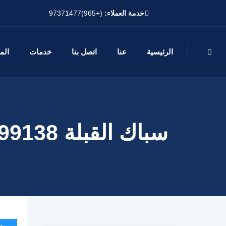
خدمة العملاء:
(+965)97371477
الرئيسية
عنا
اتصل بنا
خدمات
الم
سباك القبلة 55599138📞| حلول متكاملة لجميع مشاكل السباكة