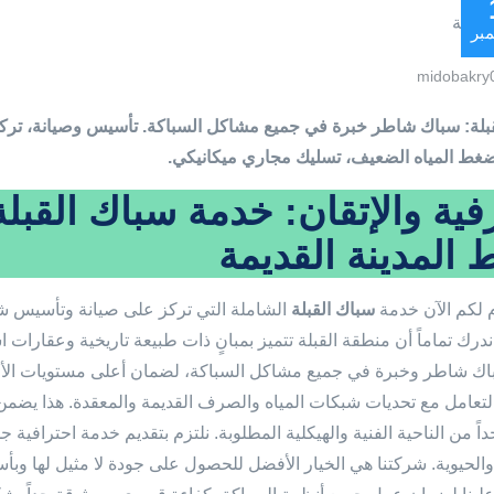
بر
midobakry
غط المياه الضعيف، تسليك مجاري ميكانيكي.
فية والإتقان: خدمة سباك الق
المدينة القديمة
 لكم الآن خدمة
سباك القبلة
الشاملة التي تركز على صيانة وتأسيس ش
ندرك تماماً أن منطقة القبلة تتميز بمبانٍ ذات طبيعة تاريخية وعقارات 
اك شاطر وخبرة في جميع مشاكل السباكة، لضمان أعلى مستويات الأمان 
التعامل مع تحديات شبكات المياه والصرف القديمة والمعقدة. هذا يضمن
اً من الناحية الفنية والهيكلية المطلوبة. نلتزم بتقديم خدمة احترافية ج
 والحيوية. شركتنا هي الخيار الأفضل للحصول على جودة لا مثيل لها وبأس