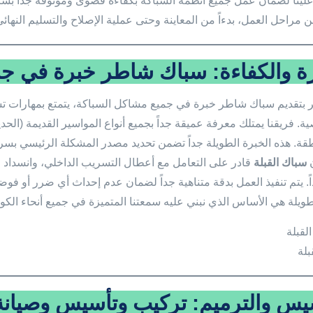
 علينا لضمان عمل جميع أنظمة السباكة بكفاءة قصوى وموثوقة جداً بشكل
 مراحل العمل، بدءاً من المعاينة وحتى عملية الإصلاح والتسليم النهائي
رة والكفاءة: سباك شاطر خبرة في ج
 بتقديم سباك شاطر خبرة في جميع مشاكل السباكة، يتمتع بمهارات ت
ة. فريقنا يمتلك معرفة عميقة جداً بجميع أنواع المواسير القديمة (الحد
قة. هذه الخبرة الطويلة جداً تضمن تحديد مصدر المشكلة الرئيسي بس
ن
سباك القبلة
قادر على التعامل مع أعطال التسريب الداخلي، وانسداد
اً. يتم تنفيذ العمل بدقة متناهية جداً لضمان عدم إحداث أي ضرر أو 
لطويلة هي الأساس الذي نبني عليه سمعتنا المتميزة في جميع أنحاء الكو
بلة
يس والترميم: تركيب وتأسيس وصيانة ا