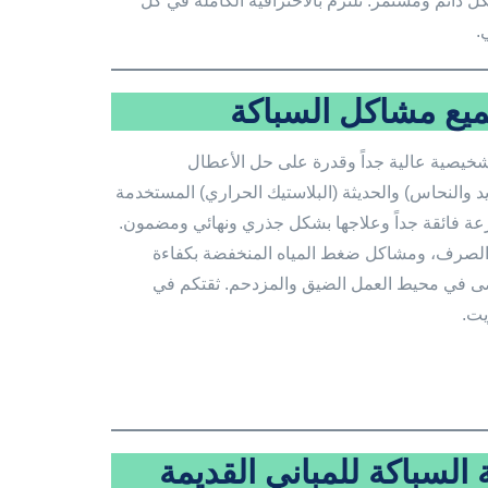
 دائم ومستمر. نلتزم بالاحترافية الكاملة في كل
.
ميع مشاكل السباكة
شخيصية عالية جداً وقدرة على حل الأعطال
يد والنحاس) والحديثة (البلاستيك الحراري) المستخدمة
رعة فائقة جداً وعلاجها بشكل جذري ونهائي ومضمون.
 الصرف، ومشاكل ضغط المياه المنخفضة بكفاءة
فوضى في محيط العمل الضيق والمزدحم. ثقتكم في
يت.
لسباكة للمباني القديمة