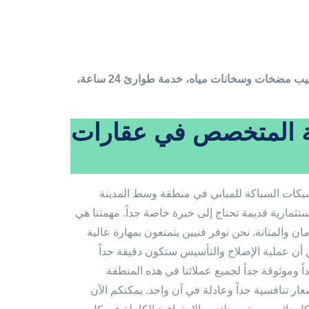
سباك القبلة: سباك شاطر خبرة في جميع مشاكل السباكة. تأسيس وصيانة، تركيب مضخات وسخانات مياه، خدمة طوارئ 24 ساعة،
بلة المتخصص في عقارات
بكات السباكة للمباني في منطقة وسط المدينة
استثمارية قديمة تحتاج إلى خبرة خاصة جداً. مهمتنا هي
والمتانة. نحن نوفر فنيين يتمتعون بمهارة عالية
 أن عملية الإصلاح والتأسيس ستكون دقيقة جداً
داً وموثوقة جداً لجميع عملائنا في هذه المنطقة
عار تنافسية جداً وعادلة في آن واحد. يمكنكم الآن