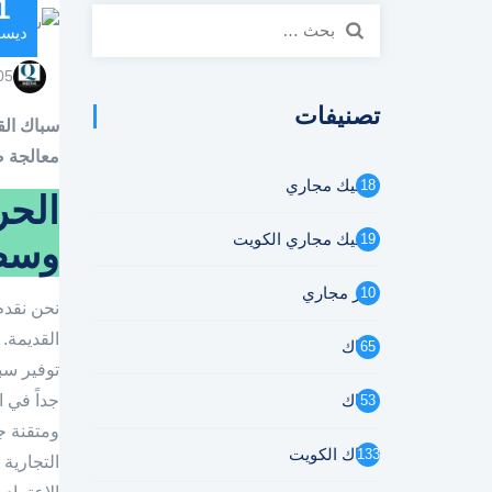
1
البحث
ديسم
عن:
05
تصنيفات
معالجة ض
تسليك مجاري
18
الحر
تسليك مجاري الكويت
19
وسط 
تنكر مجاري
10
نحن نقدم
القديمة. 
سباك
65
توفير سب
سباك
جداً في 
53
ومتقنة جد
سباك الكويت
133
التجارية