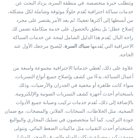
وتتطلب خبرة متخصصة. في منطقة السرة، يزداد البحث عن
خدمات سباكة احترافية تُقدم حلولًا موثوقة وشاملة لكل مشكلة،
من أبسطها إلى أكثرها تعقيدًا. لم يعد الأمر يقتصر على مجرد
إصلاح عطل؛ بل يتعلق بالحصول على خدمة متكاملة تضمن لك
راحة البال. يُقدم هذا الدليل الشامل لمحة عن خدمات السباكة
الاحترافية التي يُقدمها
سباك السرة
، ليُصبح مرجعك الأول عند
الحاجة.
علاوة على ذلك، تُغطي خدماتنا الاحترافية مجموعة واسعة من
أعمال السباكة، بدءًا من كشف وإصلاح جميع أنواع التسربات،
سواء كانت ظاهرة أو مخفية في الجدران والأرضيات، وذلك
باستخدام أحدث أجهزة كشف التسربات الصوتية والإلكترونية.
بالإضافة إلى ذلك، نُقدم خدمات تركيب وصيانة جميع الأدوات
الصحية، مثل الخلاطات، السخانات، الفلاتر، والمضخات، مع ضمان
جودة التركيب. كما أننا متخصصون في تسليك المجاري والبواليع
باستخدام أحدث التقنيات مثل ماكينات الضغط المائي، ونتولى
مهمة تركيب وصيانة شبكات المياه والصرف الصحي للمنازل