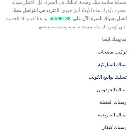
لحماية سلامة بيتك وصحة عائلتك في السرة، فإن اختيار سباك
محترف يُدرك هذه الأبعاد أمرٌ حيوي.
لا تتردد في التواصل معنا،
اتصل بسباك السرة الآن على
55599138
ودعنا نُقدم لك الخدمة
التي تُؤمن لك بيئة معيشية آمنة وصحية تستحقها.
قد يهمك ايضا
تركيب مضخات
سباك المباركية
تسليك بواليع الكويت
سباك الفردوس
و
سباك العقيلة
سباك العارضية
و
سباك كيفان