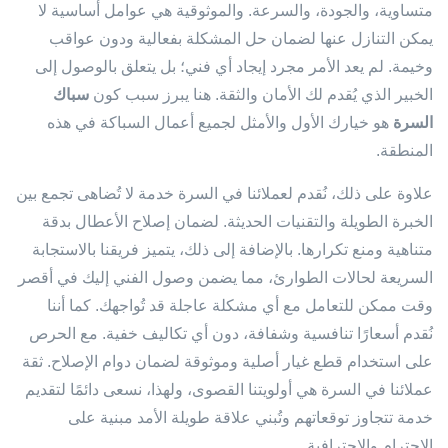
متساوية، والجودة، والسرعة. والموثوقية هي عوامل أساسية لا
يمكن التنازل عنها لضمان حل المشكلة بفعالية ودون عواقب
وخيمة. لم يعد الأمر مجرد إيجاد أي فني؛ بل يتعلق بالوصول إلى
الخبير الذي يُقدم لك الأمان والثقة. هنا يبرز سبب كون
سباك
السرة
هو خيارك الأول والأمثل لجميع أعمال السباكة في هذه
المنطقة.
علاوة على ذلك، نُقدم لعملائنا في السرة خدمة لا تُضاهى تجمع بين
الخبرة الطويلة والتقنيات الحديثة. لضمان إصلاح الأعطال بدقة
متناهية ومنع تكرارها. بالإضافة إلى ذلك، يتميز فريقنا بالاستجابة
السريعة لحالات الطوارئ، مما يضمن وصول الفني إليك في أقصر
وقت ممكن للتعامل مع أي مشكلة عاجلة قد تُواجهك. كما أننا
نُقدم أسعارًا تنافسية وشفافة، دون أي تكاليف خفية. مع الحرص
على استخدام قطع غيار أصلية وموثوقة لضمان دوام الإصلاح. ثقة
عملائنا في السرة هي أولويتنا القصوى، ولهذا، نسعى دائمًا لتقديم
خدمة تتجاوز توقعاتهم وتُبني علاقة طويلة الأمد مبنية على
الاحترام والاحترافية.