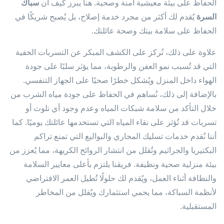
الحفاظ على بيئة معيشية آمنة وصحية. هنا يبرز كيف أن
سباك
السرة
يُقدم لك أكثر من مجرد خدمة إصلاح، بل يُصبح شريكًا في
الحفاظ على سلامة بيتك وصحة عائلتك.
علاوة على ذلك، نُركز على الكشف المبكر عن التسربات الخفية
التي قد تُسبب نمو العفن والرطوبة، مما يؤثر سلبًا على جودة
الهواء داخل المنزل ويُشكل خطرًا صحيًا على الجهاز التنفسي.
بالإضافة إلى ذلك، نُساهم في الحفاظ على جودة مياه الشرب من
خلال التأكد من سلامة شبكات المياه وعدم وجود أي تلوث أو
تسربات قد تُؤثر على نقاء المياه التي تستخدمها عائلتك يوميًا. كما
أننا نُقدم خدمات تسليك المجاري والبواليع التي تمنع تراكم
البكتيريا والجراثيم وتُقلل من انتشار الروائح الكريهة، مما يُعزز من
بيئة منزلية صحية ونظيفة. فريقنا يلتزم بأعلى معايير السلامة
والنظافة أثناء العمل، ويُقدم لك حلولًا تُطيل العمر الافتراضي
لأنظمة السباكة، مما يحمي استثمارك ويُقلل من المخاطر
المستقبلية.