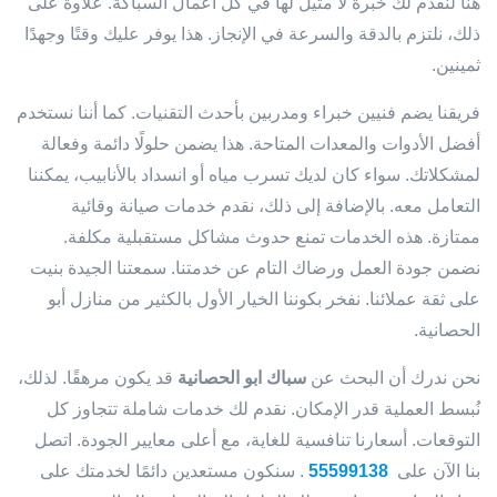
هنا لنقدم لك خبرة لا مثيل لها في كل أعمال السباكة. علاوة على
ذلك، نلتزم بالدقة والسرعة في الإنجاز. هذا يوفر عليك وقتًا وجهدًا
ثمينين.
فريقنا يضم فنيين خبراء ومدربين بأحدث التقنيات. كما أننا نستخدم
أفضل الأدوات والمعدات المتاحة. هذا يضمن حلولًا دائمة وفعالة
لمشكلاتك. سواء كان لديك تسرب مياه أو انسداد بالأنابيب، يمكننا
التعامل معه. بالإضافة إلى ذلك، نقدم خدمات صيانة وقائية
ممتازة. هذه الخدمات تمنع حدوث مشاكل مستقبلية مكلفة.
نضمن جودة العمل ورضاك التام عن خدمتنا. سمعتنا الجيدة بنيت
على ثقة عملائنا. نفخر بكوننا الخيار الأول بالكثير من منازل أبو
الحصانية.
نحن ندرك أن البحث عن
سباك ابو الحصانية
قد يكون مرهقًا. لذلك،
نُبسط العملية قدر الإمكان. نقدم لك خدمات شاملة تتجاوز كل
التوقعات. أسعارنا تنافسية للغاية، مع أعلى معايير الجودة. اتصل
بنا الآن على
55599138
. سنكون مستعدين دائمًا لخدمتك على