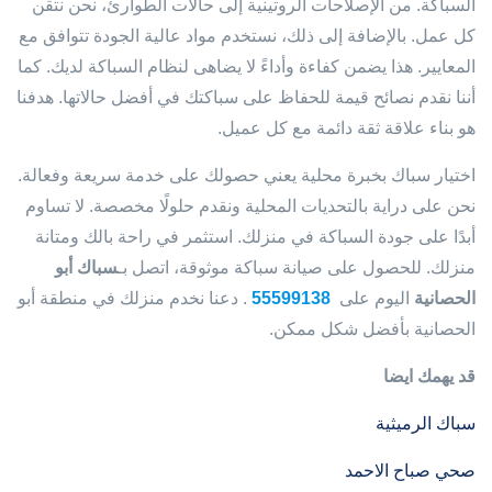
السباكة. من الإصلاحات الروتينية إلى حالات الطوارئ، نحن نتقن
كل عمل. بالإضافة إلى ذلك، نستخدم مواد عالية الجودة تتوافق مع
المعايير. هذا يضمن كفاءة وأداءً لا يضاهى لنظام السباكة لديك. كما
أننا نقدم نصائح قيمة للحفاظ على سباكتك في أفضل حالاتها. هدفنا
هو بناء علاقة ثقة دائمة مع كل عميل.
اختيار سباك بخبرة محلية يعني حصولك على خدمة سريعة وفعالة.
نحن على دراية بالتحديات المحلية ونقدم حلولًا مخصصة. لا تساوم
أبدًا على جودة السباكة في منزلك. استثمر في راحة بالك ومتانة
منزلك. للحصول على صيانة سباكة موثوقة، اتصل بـ
سباك أبو
الحصانية
اليوم على
55599138
. دعنا نخدم منزلك في منطقة أبو
الحصانية بأفضل شكل ممكن.
قد يهمك ايضا
سباك الرميثية
صحي صباح الاحمد