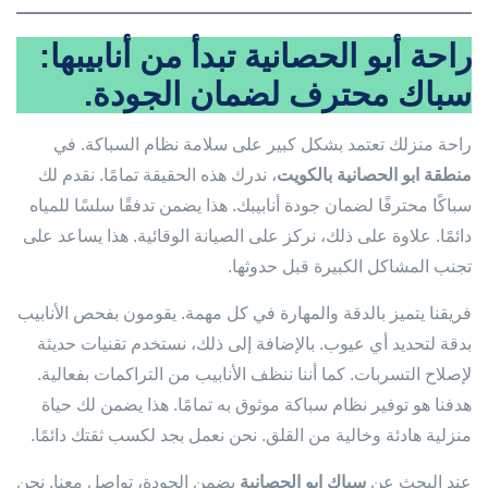
راحة أبو الحصانية تبدأ من أنابيبها:
سباك محترف لضمان الجودة.
راحة منزلك تعتمد بشكل كبير على سلامة نظام السباكة. في
منطقة ابو الحصانية بالكويت
، ندرك هذه الحقيقة تمامًا. نقدم لك
سباكًا محترفًا لضمان جودة أنابيبك. هذا يضمن تدفقًا سلسًا للمياه
دائمًا. علاوة على ذلك، نركز على الصيانة الوقائية. هذا يساعد على
تجنب المشاكل الكبيرة قبل حدوثها.
فريقنا يتميز بالدقة والمهارة في كل مهمة. يقومون بفحص الأنابيب
بدقة لتحديد أي عيوب. بالإضافة إلى ذلك، نستخدم تقنيات حديثة
لإصلاح التسربات. كما أننا ننظف الأنابيب من التراكمات بفعالية.
هدفنا هو توفير نظام سباكة موثوق به تمامًا. هذا يضمن لك حياة
منزلية هادئة وخالية من القلق. نحن نعمل بجد لكسب ثقتك دائمًا.
عند البحث عن
سباك ابو الحصانية
يضمن الجودة، تواصل معنا. نحن