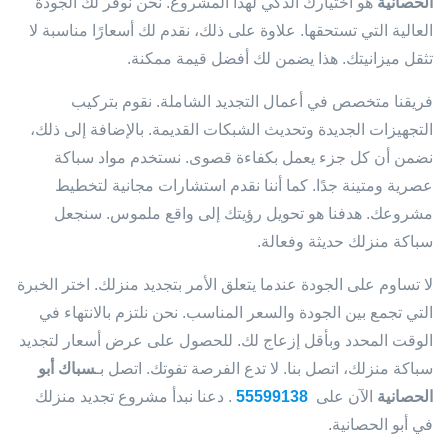
الحصانية
هو اختيارك الذكي لهذا المشروع. نحن نوفر لك الجودة
العالية التي تستحقها. علاوة على ذلك، نقدم لك أسعارًا مناسبة لا
تثقل ميزانيتك. هذا يضمن لك أفضل قيمة ممكنة.
فريقنا متخصص في أعمال التجديد الشاملة. نقوم بتركيب
التجهيزات الجديدة وتحديث الشبكات القديمة. بالإضافة إلى ذلك،
نضمن أن كل جزء يعمل بكفاءة قصوى. نستخدم مواد سباكة
عصرية ومتينة جدًا. كما أننا نقدم استشارات مجانية لتخطيط
مشروعك. هدفنا هو تحويل رؤيتك إلى واقع ملموس. سنجعل
سباكة منزلك حديثة وفعالة.
لا تساوم على الجودة عندما يتعلق الأمر بتجديد منزلك. اختر الخبرة
التي تجمع بين الجودة والسعر المناسب. نحن نلتزم بالانتهاء في
الوقت المحدد وبأقل إزعاج لك. للحصول على عرض أسعار لتجديد
سباكة منزلك، اتصل بنا. لا تدع الفرصة تفوتك. اتصل بـ
سباك أبو
الحصانية
الآن على
55599138
. دعنا نبدأ مشروع تجديد منزلك
في أبو الحصانية.