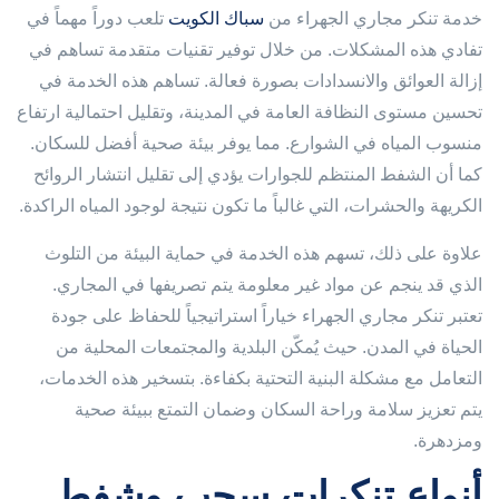
خدمة تنكر مجاري الجهراء من
سباك الكويت
تلعب دوراً مهماً في
تفادي هذه المشكلات. من خلال توفير تقنيات متقدمة تساهم في
إزالة العوائق والانسدادات بصورة فعالة. تساهم هذه الخدمة في
تحسين مستوى النظافة العامة في المدينة، وتقليل احتمالية ارتفاع
منسوب المياه في الشوارع. مما يوفر بيئة صحية أفضل للسكان.
كما أن الشفط المنتظم للجوارات يؤدي إلى تقليل انتشار الروائح
الكريهة والحشرات، التي غالباً ما تكون نتيجة لوجود المياه الراكدة.
علاوة على ذلك، تسهم هذه الخدمة في حماية البيئة من التلوث
الذي قد ينجم عن مواد غير معلومة يتم تصريفها في المجاري.
تعتبر تنكر مجاري الجهراء خياراً استراتيجياً للحفاظ على جودة
الحياة في المدن. حيث يُمكّن البلدية والمجتمعات المحلية من
التعامل مع مشكلة البنية التحتية بكفاءة. بتسخير هذه الخدمات،
يتم تعزيز سلامة وراحة السكان وضمان التمتع ببيئة صحية
ومزدهرة.
أنواع تنكرات سحب وشفط