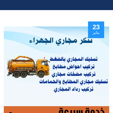
23
يناير