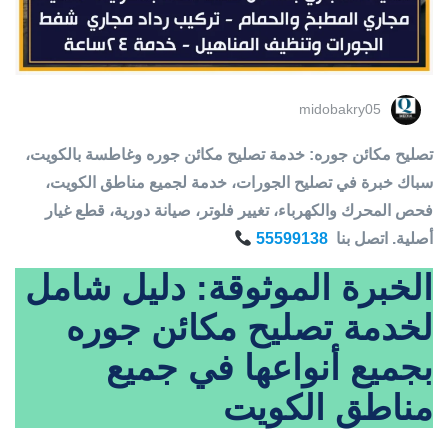
midobakry05
تصليح مكائن جوره: خدمة تصليح مكائن جوره وغاطسة بالكويت،
سباك خبرة في تصليح الجورات، خدمة لجميع مناطق الكويت،
فحص المحرك والكهرباء، تغيير فلوتر، صيانة دورية، قطع غيار
أصلية. اتصل بنا
55599138
الخبرة الموثوقة: دليل شامل
لخدمة تصليح مكائن جوره
بجميع أنواعها في جميع
مناطق الكويت