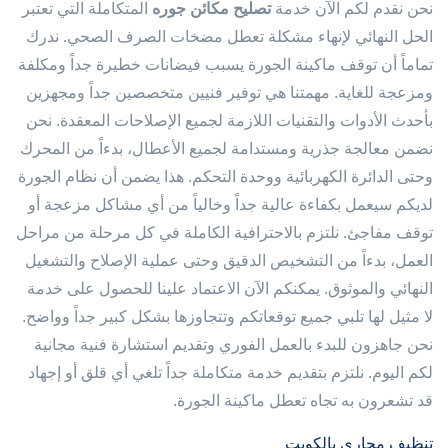
نحن نقدم لكم الآن خدمة
تصليح مكائن جوره
المتكاملة التي تعتبر
الحل النهائي لإنهاء مشكلة تعطل مضخات الصرف الصحي. ندرك
تماماً أن توقف ماكينة الجورة يسبب فيضانات خطيرة جداً ومكلفة
ومزعجة للغاية. مهمتنا هي توفير فنيين متخصصين جداً ومجهزين
بأحدث الأدوات والتقنيات اللازمة لجميع الإصلاحات المعقدة. نحن
نضمن معالجة جذرية ومستدامة لجميع الأعطال، بدءاً من المحرك
وحتى الدائرة الكهربائية ووحدة التحكم. هذا يضمن أن نظام الجورة
لديكم سيعمل بكفاءة عالية جداً وخالياً من أي مشاكل مزعجة أو
توقف مفاجئ. نلتزم بالاحترافية الكاملة في كل مرحلة من مراحل
العمل، بدءاً من التشخيص الدقيق وحتى عملية الإصلاح والتشغيل
النهائي والموثوق. يمكنكم الآن الاعتماد علينا للحصول على خدمة
لا مثيل لها تلبي جميع توقعاتكم وتتجاوزها بشكل كبير جداً وواضح.
نحن جاهزون للبدء بالعمل الفوري وتقديم استشارة فنية مجانية
لكم اليوم. نلتزم بتقديم خدمة متكاملة جداً تلغي أي قلق أو إجهاد
قد تشعرون به تجاه تعطل ماكينة الجورة.
تنظيف مجاري بالكويت