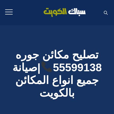
تصليح مكائن جوره
55599138
|صيانة
جميع انواع المكائن
بالكويت