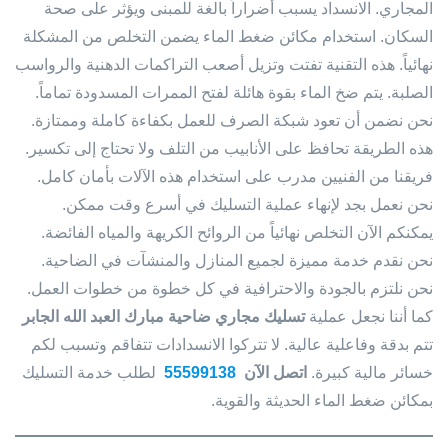
المجاري. الانسداد يسبب أضراراً بالغة للمبنى ويؤثر على صحة
السكان. استخدام مكائن ضغط الماء يضمن التخلص من المشكلة
نهائياً. هذه التقنية تفتت وتزيل أصعب التراكمات الدهنية والرواسب
الصلبة. يتم ضخ الماء بقوة هائلة لفتح الممرات المسدودة تماماً.
نحن نضمن أن تعود شبكة الصرف للعمل بكفاءة كاملة وممتازة.
هذه الطريقة تحافظ على الأنابيب من التلف ولا تحتاج إلى تكسير.
فريقنا من الفنيين مدرب على استخدام هذه الآلات بأمان كامل.
نحن نعمل بجد لإنهاء عملية التسليك في أسرع وقت ممكن.
يمكنكم الآن التخلص نهائياً من الروائح الكريهة والمياه الفائضة.
نحن نقدم خدمة مميزة لجميع المنازل والمنشآت في الضاحية.
نحن نلتزم بالجودة والاحترافية في كل خطوة من خطوات العمل.
كما أننا نجعل عملية
تسليك مجاري ضاحية مبارك العبد الله الجابر
تتم بدقة وفاعلية عالية. لا تتركوا الانسدادات تتفاقم وتسبب لكم
خسائر مالية كبيرة.
اتصل الآن
55599138
لطلب خدمة التسليك
بمكائن ضغط الماء الحديثة والقوية.