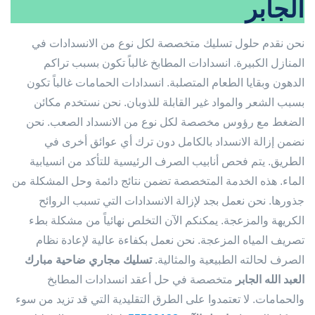
الجابر
نحن نقدم حلول تسليك متخصصة لكل نوع من الانسدادات في
المنازل الكبيرة. انسدادات المطابخ غالباً تكون بسبب تراكم
الدهون وبقايا الطعام المتصلبة. انسدادات الحمامات غالباً تكون
بسبب الشعر والمواد غير القابلة للذوبان. نحن نستخدم مكائن
الضغط مع رؤوس مخصصة لكل نوع من الانسداد الصعب. نحن
نضمن إزالة الانسداد بالكامل دون ترك أي عوائق أخرى في
الطريق. يتم فحص أنابيب الصرف الرئيسية للتأكد من انسيابية
الماء. هذه الخدمة المتخصصة تضمن نتائج دائمة وحل المشكلة من
جذورها. نحن نعمل بجد لإزالة الانسدادات التي تسبب الروائح
الكريهة والمزعجة. يمكنكم الآن التخلص نهائياً من مشكلة بطء
تصريف المياه المزعجة. نحن نعمل بكفاءة عالية لإعادة نظام
الصرف لحالته الطبيعية والمثالية.
تسليك مجاري ضاحية مبارك
العبد الله الجابر
متخصصة في حل أعقد انسدادات المطابخ
والحمامات. لا تعتمدوا على الطرق التقليدية التي قد تزيد من سوء