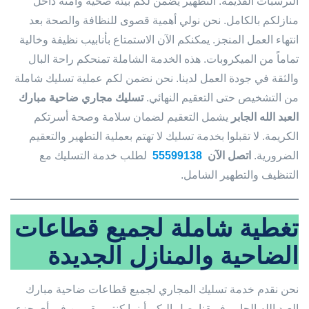
الترسبات القديمة. التطهير يضمن لكم بيئة صحية وآمنة داخل
منازلكم بالكامل. نحن نولي أهمية قصوى للنظافة والصحة بعد
انتهاء العمل المنجز. يمكنكم الآن الاستمتاع بأنابيب نظيفة وخالية
تماماً من الميكروبات. هذه الخدمة الشاملة تمنحكم راحة البال
والثقة في جودة العمل لدينا. نحن نضمن لكم عملية تسليك شاملة
من التشخيص حتى التعقيم النهائي.
تسليك مجاري ضاحية مبارك
العبد الله الجابر
يشمل التعقيم لضمان سلامة وصحة أسرتكم
الكريمة. لا تقبلوا بخدمة تسليك لا تهتم بعملية التطهير والتعقيم
الضرورية.
اتصل الآن
55599138
لطلب خدمة التسليك مع
التنظيف والتطهير الشامل.
تغطية شاملة لجميع قطاعات
الضاحية والمنازل الجديدة
نحن نقدم خدمة تسليك المجاري لجميع قطاعات ضاحية مبارك
العبد الله الجابر. فريقنا يصل إليكم أينما كنتم مقيمين في أي جزء