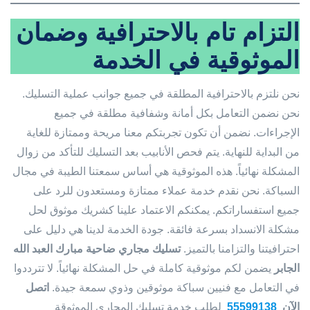
التزام تام بالاحترافية وضمان
الموثوقية في الخدمة
نحن نلتزم بالاحترافية المطلقة في جميع جوانب عملية التسليك.
نحن نضمن التعامل بكل أمانة وشفافية مطلقة في جميع
الإجراءات. نضمن أن تكون تجربتكم معنا مريحة وممتازة للغاية
من البداية للنهاية. يتم فحص الأنابيب بعد التسليك للتأكد من زوال
المشكلة نهائياً. هذه الموثوقية هي أساس سمعتنا الطيبة في مجال
السباكة. نحن نقدم خدمة عملاء ممتازة ومستعدون للرد على
جميع استفساراتكم. يمكنكم الاعتماد علينا كشريك موثوق لحل
مشكلة الانسداد بسرعة فائقة. جودة الخدمة لدينا هي دليل على
احترافيتنا والتزامنا بالتميز.
تسليك مجاري ضاحية مبارك العبد الله
الجابر
يضمن لكم موثوقية كاملة في حل المشكلة نهائياً. لا تترددوا
في التعامل مع فنيين سباكة موثوقين وذوي سمعة جيدة.
اتصل
الآن
55599138
لطلب خدمة تسليك المجاري الموثوقة