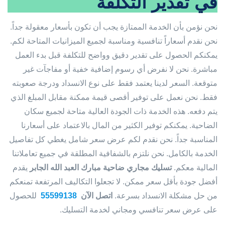
في تقدير التكلفة
نحن نؤمن بأن الخدمة الممتازة يجب أن تكون بأسعار معقولة جداً.
نحن نقدم أسعاراً تنافسية ومناسبة لجميع الميزانيات المتاحة لكم.
يمكنكم الحصول على تقدير دقيق وواضح للتكلفة قبل بدء العمل
مباشرة. نحن لا نفرض أي رسوم إضافية خفية أو مفاجآت غير
متوقعة. السعر لدينا يعتمد فقط على نوع الانسداد ودرجة صعوبته
فقط. نحن نعمل على توفير أقصى قيمة ممكنة مقابل المبلغ الذي
يتم دفعه. هذه الخدمة ذات الجودة العالية متاحة لجميع سكان
الضاحية. يمكنكم توفير الكثير من المال بالاعتماد على أسعارنا
المناسبة جداً. نحن نقدم لكم عرض سعر شامل يغطي كل تفاصيل
الخدمة بالكامل. نحن نلتزم بالشفافية المطلقة في جميع تعاملاتنا
المالية معكم.
تسليك مجاري ضاحية مبارك العبد الله الجابر
يقدم
أفضل جودة بأقل سعر ممكن. لا تجعلوا التكاليف المرتفعة تمنعكم
من حل مشكلة الانسداد بسرعة.
اتصل الآن
55599138
للحصول
على عرض سعر تنافسي ومجاني لخدمة التسليك.