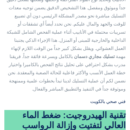
جداً وموثوق ومفصل. هذا التشخيص الدقيق يضمن توجيه معدات
التسليك مباشرة نحو مصدر المشكلة الرئيسي دون أي تضييع
للوقت والجهد والمال عليكم. نحن نحدد أيضاً أي تشققات أو
تسريبات محتملة في الأنابيب أثناء عملية الفحص الشامل للشبكة
الداخلية والخارجية للمبنى أو المنزل. هذا الإجراء الذكي يجنبنا
العمل العشوائي. ويقلل بشكل كبير جداً من الوقت اللازم لإنهاء
مهمة
تسليك مجاري دسمان
بالكامل وبسرعة فائقة جداً. فريقنا
مدرب بشكل احترافي على تحليل نتائج الفحص بالكاميرا واختيار
خطة العمل الأنسب والأكثر فاعلية للحالة الصعبة والمعقدة. نحن
نضمن لكم أن عملية التسليك لدينا تبدأ بخطوات علمية وممنهجة
وموثوقة جداً في التنفيذ والتطبيق المباشر والفعال.
فني صحي بالكويت
تقنية الهيدروجيت: ضغط الماء
العالي لتفتيت وإزالة الرواسب