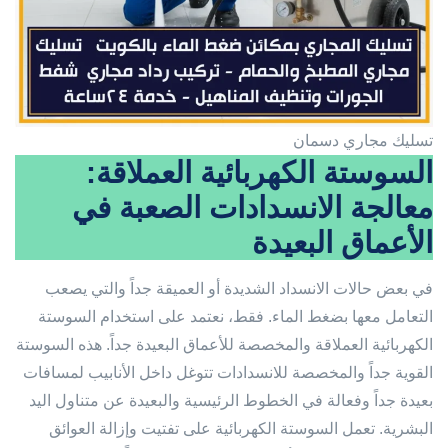
تسليك مجاري دسمان
السوستة الكهربائية العملاقة:
معالجة الانسدادات الصعبة في
الأعماق البعيدة
في بعض حالات الانسداد الشديدة أو العميقة جداً والتي يصعب
التعامل معها بضغط الماء. فقط، نعتمد على استخدام السوستة
الكهربائية العملاقة والمخصصة للأعماق البعيدة جداً. هذه السوستة
القوية جداً والمخصصة للانسدادات تتوغل داخل الأنابيب لمسافات
بعيدة جداً وفعالة في الخطوط الرئيسية والبعيدة عن متناول اليد
البشرية. تعمل السوستة الكهربائية على تفتيت وإزالة العوائق