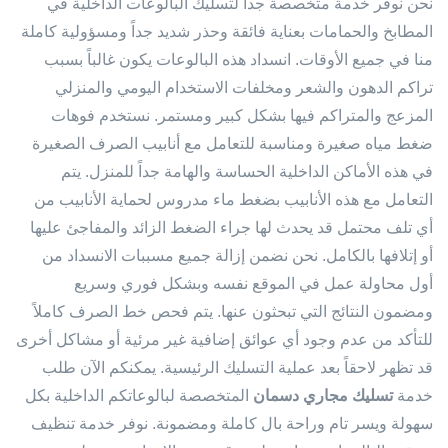
نحن نوفر خدمة متخصصة جداً لتسليك البالوعات الداخلية في
المطابخ والحمامات بعناية فائقة وحذر شديد جداً ومسؤولية كاملة
منا في جميع الأوقات. انسداد هذه البالوعات يكون غالباً بسبب
تراكم الدهون والشعر ومخلفات الاستخدام اليومي والمنزلي
المزعج والمتراكم فيها بشكل كبير ومستمر. نستخدم فوهات
ضغط مياه صغيرة ومناسبة للتعامل مع أنابيب الصرف الصغيرة
في هذه الأماكن الداخلية الحساسة والهامة جداً للمنزل. يتم
التعامل مع هذه الأنابيب بضغط ماء مدروس لحماية الأنابيب من
أي تلف محتمل قد يحدث لها جراء الضغط الزائد والمفاجئ عليها
أو إتلافها بالكامل. نحن نضمن إزالة جميع مسببات الانسداد من
أول محاولة عمل في الموقع نفسه وبشكل فوري وسريع
ومضمون النتائج التي تبحثون عنها. يتم فحص خط الصرف كاملاً
للتأكد من عدم وجود أي عوائق إضافية غير مرئية أو مشاكل أخرى
قد تظهر لاحقاً بعد عملية التسليك الرئيسية. يمكنكم الآن طلب
خدمة
تسليك مجاري دسمان
المتخصصة لبالوعاتكم الداخلية بكل
سهولة ويسر تام وراحة بال كاملة ومضمونة. نوفر خدمة تنظيف