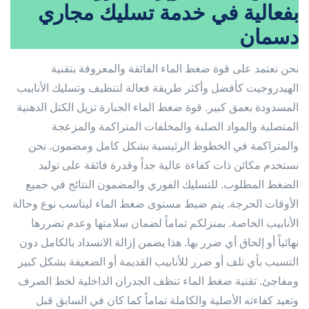
بفعالية في خدمة تسليك مجاري
دسمان
نحن نعتمد على قوة ضغط الماء الفائقة والمعروفة بتقنية
الهيدروجيت كأفضل وأكثر طريقة فعالة لتنظيف وتسليك الأنابيب
المسدودة بعمق كبير. قوة ضغط الماء الجبارة تزيل الكتل الدهنية
المتصلبة والمواد الصلبة والمخلفات المتراكمة والمزعجة
والمتراكمة في الخطوط الرئيسية بشكل كامل ومضمون. نحن
نستخدم مكائن ذات كفاءة عالية جداً وقدرة فائقة على توليد
الضغط المطلوب. للتسليك الفوري والمضمون النتائج في جميع
الأوقات الحرجة. يتم ضبط مستوى ضغط الماء ليناسب نوع وحالة
الأنابيب الخاصة. بمنزلكم تماماً لضمان سلامتها وعدم تضررها
نهائياً أو إلحاق أي ضرر بها. هذا يضمن إزالة الانسداد بالكامل دون
التسبب بأي تلف أو ضرر للأنابيب القديمة أو الضعيفة بشكل كبير
ومفاجئ. تقنية ضغط الماء تنظف الجدران الداخلية لخط الصرف
وتعيد كفاءته الأصلية والكاملة تماماً كما كان في السابق قبل