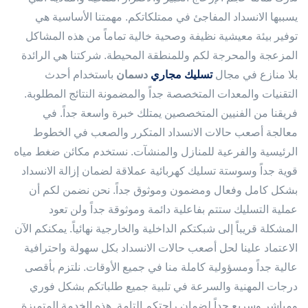
يسببها الانسداد المفاجئ في ممتلكاتكم. مهمتنا الأساسية هي
توفير بيئة معيشية نظيفة وصحية خالية تماماً من هذه المشاكل
المزعجة والمحرجة لكم وللمنطقة المحيطة. شركتنا هي الرائدة
بلا منازع في مجال
تسليك مجاري
دسمان
باستخدام أحدث
التقنيات والمعدات المتخصصة جداً والمضمونة النتائج المطلوبة.
فريقنا من الفنيين المتخصصين يمتلك خبرة واسعة جداً. في
معالجة أصعب حالات الانسداد المتكرر والصعب في الخطوط
الرئيسية والفرعية للمنازل والمنشآت. نستخدم مكائن ضغط مياه
قوية جداً وسوستة تسليك كهربائية عملاقة لضمان إزالة الانسداد
بشكل كامل وفعال ومضمون وموثوق جداً. نحن نضمن لكم أن
عملية التسليك ستتم بفاعلية دائمة وموثوقة جداً ولن تعود
المشكلة قريباً إلى شبكتكم الداخلية والخارجية نهائياً. يمكنكم الآن
الاعتماد علينا لحل أصعب حالات الانسداد بكل سهولة واحترافية
عالية جداً ومسؤولية كاملة منا في جميع الأوقات. نلتزم بأقصى
درجات المهنية والسرعة في تلبية جميع طلباتكم بشكل فوري
ومباشر وسريع جداً لضمان راحتكم التامة. هذه الخدمة المتميزة