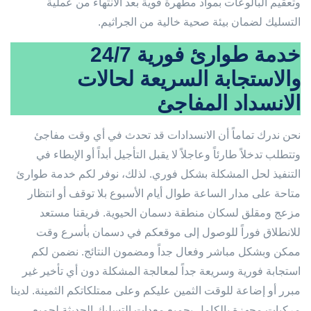
وتعقيم البالوعات بمواد مطهرة قوية بعد الانتهاء من عملية
التسليك لضمان بيئة صحية خالية من الجراثيم.
خدمة طوارئ فورية 24/7
والاستجابة السريعة لحالات
الانسداد المفاجئ
نحن ندرك تماماً أن الانسدادات قد تحدث في أي وقت مفاجئ
وتتطلب تدخلاً طارئاً وعاجلاً لا يقبل التأجيل أبداً أو الإبطاء في
التنفيذ لحل المشكلة بشكل فوري. لذلك، نوفر لكم خدمة طوارئ
متاحة على مدار الساعة طوال أيام الأسبوع بلا توقف أو انتظار
مزعج ومقلق لسكان منطقة دسمان الحيوية. فريقنا مستعد
للانطلاق فوراً للوصول إلى موقعكم في دسمان بأسرع وقت
ممكن وبشكل مباشر وفعال جداً ومضمون النتائج. نضمن لكم
استجابة فورية وسريعة جداً لمعالجة المشكلة دون أي تأخير غير
مبرر أو إضاعة للوقت الثمين عليكم وعلى ممتلكاتكم الثمينة. لدينا
مركبات مجهزة بالكامل بجميع معدات التسليك الحديثة لجميع