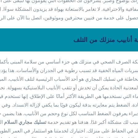
تك بوضوح وصبر. يشرحون لك الخطوات التي يقومون بها لتبقى على اطلاع
افية والاحترافية. لا تغامر بالاستعانة بهواة قد يزيدون المشكلة سوءًا.
للحصول على خدمة من فنيين محترفين وموثوقين، اتصل بنا الآن على ال
ة أنابيب منزلك من التلف
 الصرف الصحي في منزلك هي جزء أساسي من سلامة المبنى بأكمله. 
تسربات المياه الخفية قد تسبب رطوبة في الجدران والأساسات. هذا يؤدي
اطئة في تسليك المجاري هو أحد الأسباب الرئيسية لتلف الأنابيب. المواد
لمعدنية الحادة يمكن أن تخدش أو تثقب الأنابيب البلاستيكية بسهولة. نح
 التي نستخدمها هي الطريقة الأكثر أمانًا على الإطلاق. إنها تستخدم قوة
دة. الضغط يتم معايرته بدقة ليكون قويًا بما يكفي لإزالة الانسداد. و
خبراء يعرفون الضغط المناسب لكل نوع وحجم من الأنابيب. هذا يضمن حلاً 
سبب لك مشكلة أكبر غدًا. هدفنا هو تقديم خدمة
تسليك مجاري السلام
ال
 في الحفاظ على منزلك. اختيارك لخدمتنا هو استثمار في العمر الطوي