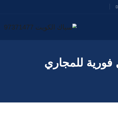
 55599138📞| حلول فورية للمجاري