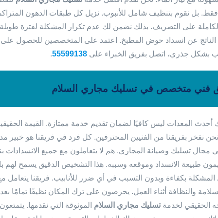
 فقط. بل نقوم بتنظيف شامل للأنبوب. نزيل كل طبقات الدهون المتراك
لكاملة على التصريف. بذلك نضمن لك عدم تكرار المشكلة لفترة طويلة ج
 الناتج عن انسداد حوض المطبخ. اعتمد على المتخصصين للحصول على
ب بشكل جذري، اتصل بفريق الخبراء على
55599138
.
 فني متخصص في تسليك مجاري السلام
ك أحدث المعدات ليس كافيًا لضمان تقديم خدمة ممتازة. القيمة الحقيقي
حن نفخر بفريقنا من الفنيين المحترفين. كل فرد في فريقنا هو خبير
ي مجال تسليك وصيانة المجاري. هم لا يتعاملون مع جميع الانسدادات 
همون طبيعة الانسداد وموقعه وسببه. هذا التشخيص الدقيق يسمح لهم باخ
المشكلة بكفاءة وبدون التسبب في أي ضرر للأنابيب. فريقنا يتعامل مع 
سلامة والنظافة أثناء العمل. يحرصون على ترك المكان نظيفًا تمامًا بعد
جه الحقيقي لخدمة
تسليك مجاري السلام
الموثوقة التي نقدمها. يتمتعون