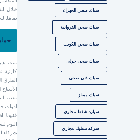
استفسارا
خلال الشف
سباك صحي الجهراء
تمامًا. 
سباك صحي الفروانية
حماي
سباك صحي الكويت
سباك صحي حولي
صحة شبكة
كارثية. 
سباك فني صحي
الطرق الخ
الأسياخ ا
سباك ممتاز
ضغط الماء
أدوات حا
سيارة شفط مجاري
فنيونا ال
اليوم لن
شركة تسليك مجاري
شركاء لك