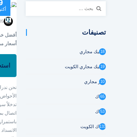
9
البحث
أكتو
عن:
05
تصنيفات
أسعار مم
تسليك مجاري
18
استج
تسليك مجاري الكويت
19
تنكر مجاري
10
نحن ندرك 
الأحواض 
سباك
65
تدخلاً س
سباك
53
اتصال بم
باستمرار
سباك الكويت
133
الانسداد 