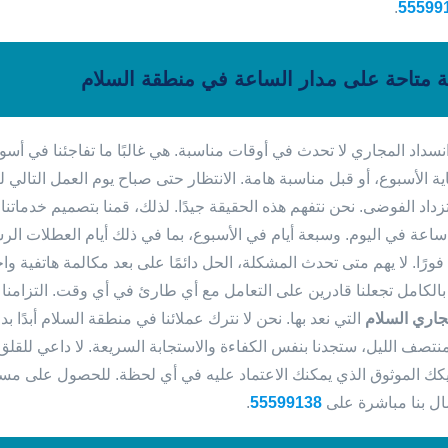
.
55599
 متاحة على مدار الساعة في منطقة السلام
سداد المجاري لا تحدث في أوقات مناسبة. هي غالبًا ما تفاجئنا في أس
ة الأسبوع، أو قبل مناسبة هامة. الانتظار حتى صباح يوم العمل التالي لي
زداد الفوضى. نحن نتفهم هذه الحقيقة جيدًا. لذلك، قمنا بتصميم خدمات
دار 24 ساعة في اليوم. وسبعة أيام في الأسبوع، بما في ذلك أيام العطلات ال
ورًا. لا يهم متى تحدث المشكلة، الحل دائمًا على بعد مكالمة هاتفية وا
بالكامل تجعلنا قادرين على التعامل مع أي طارئ في أي وقت. التزام
اري السلام
التي نعد بها. نحن لا نترك عملائنا في منطقة السلام أبدًا 
منتصف الليل، ستجدنا بنفس الكفاءة والاستجابة السريعة. لا داعي للقلق 
ك الموثوق الذي يمكنك الاعتماد عليه في أي لحظة. للحصول على مساعدة
ال بنا مباشرة على
55599138
.