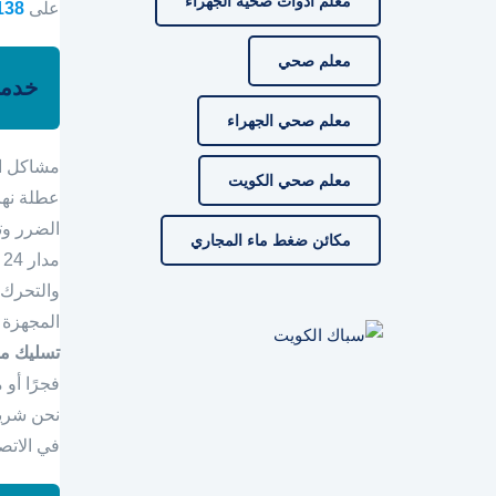
معلم ادوات صحية الجهراء
على
138
معلم صحي
خدمة
معلم صحي الجهراء
مشاكل ان
معلم صحي الكويت
عطلة نهاي
الضرر وت
مكائن ضغط ماء المجاري
م
والتحرك ف
المجهزة 
تسليك مج
فجرًا أو 
نحن شريك
في الاتص