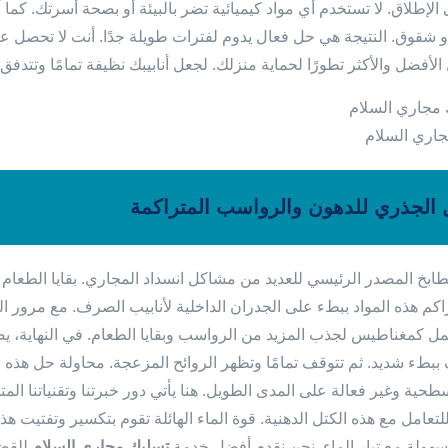
ى الإطلاق. لا تستخدم أي مواد كيميائية تضر بالبيئة أو بصحة أسرتك. كما أن
شقوق. النتيجة هي حل فعال يدوم لفترات طويلة جدًا. أنت لا تحصل
لأفضل والأكثر تطورًا لحماية منزلك. لجعل أنابيبك نظيفة تمامًا وتتدفق
اري السلام
 الجذري للدهون والرواسب المتراكمة
مطابخ المصدر الرئيسي للعديد من مشاكل انسداد المجاري. بقايا الطعا
تتراكم هذه المواد ببطء على الجدران الداخلية لأنابيب الصرف. مع مرور
مل كمغناطيس لجذب المزيد من الرواسب وبقايا الطعام. في النهاية، يصبح 
ببطء شديد. ثم تتوقف تمامًا وتظهر الروائح المزعجة. محاولة حل هذه الم
طحية وغير فعالة على المدى الطويل. هنا يأتي دور خبرتنا وتقنياتنا ا
تعامل مع هذه الكتل الدهنية. قوة الماء الهائلة تقوم بتكسير وتفتيت هذ
هولة مع تيار الماء. نحن نقدم أفضل خدمة
تسليك مجاري السلام
للقضا