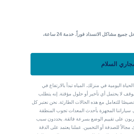
أفضل خدمة تسليك مجاري السلام بالكويت. نستخدم أقوى مكائن ضغط الماء لحل جميع مشاكل الانسداد فوراً. خدمة 24 ساعة،
جاري السلام
ياة اليومية في منزلك. المياه تبدأ بالارتفاع في
وقف لا يحتمل أي تأخير أو حلول مؤقتة. إنه يتطلب
خصيصًا للتعامل مع هذه الحالات الطارئة. نحن نعتبر كل
 سياراتنا المجهزة بأحدث المعدات تجوب المنطقة
 مدربون على تقييم الوضع بسرعة فائقة. يحددون سبب
ك مجالاً للصدفة أو التخمين. عملنا يعتمد على الدقة