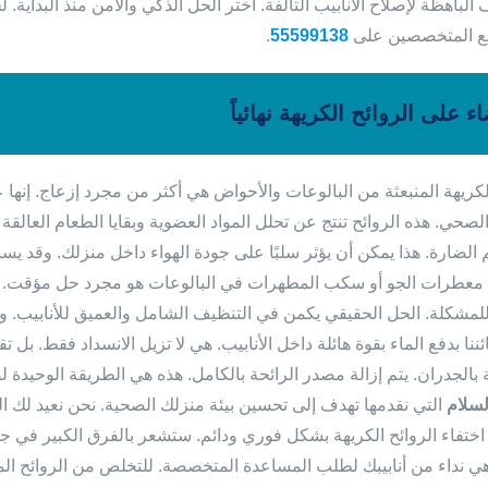
 الباهظة لإصلاح الأنابيب التالفة. اختر الحل الذكي والآمن منذ البداية
ع المتخصصين على
55599138
.
ء على الروائح الكريهة نهائياً
الكريهة المنبعثة من البالوعات والأحواض هي أكثر من مجرد إزعاج. إن
حي. هذه الروائح تنتج عن تحلل المواد العضوية وبقايا الطعام العالقة في 
م الضارة. هذا يمكن أن يؤثر سلبًا على جودة الهواء داخل منزلك. وقد
معطرات الجو أو سكب المطهرات في البالوعات هو مجرد حل مؤقت. إنه 
لمشكلة. الحل الحقيقي يكمن في التنظيف الشامل والعميق للأنابيب. وهذ
ئننا بدفع الماء بقوة هائلة داخل الأنابيب. هي لا تزيل الانسداد فقط. 
 بالجدران. يتم إزالة مصدر الرائحة بالكامل. هذه هي الطريقة الوحيدة 
لسلام
التي نقدمها تهدف إلى تحسين بيئة منزلك الصحية. نحن نعيد لك الر
ختفاء الروائح الكريهة بشكل فوري ودائم. ستشعر بالفرق الكبير في جودة 
هي نداء من أنابيبك لطلب المساعدة المتخصصة. للتخلص من الروائح ال