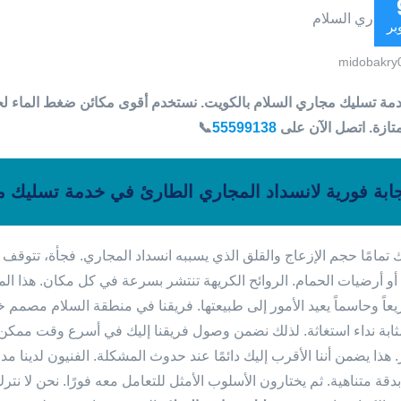
بر
midobakry
تازة. اتصل الآن على
55599138
📞
ابة فورية لانسداد المجاري الطارئ في خدمة تسليك م
تمامًا حجم الإزعاج والقلق الذي يسببه انسداد المجاري. فجأة، تتوقف الح
أو أرضيات الحمام. الروائح الكريهة تنتشر بسرعة في كل مكان. هذا الم
ريعاً وحاسماً يعيد الأمور إلى طبيعتها. فريقنا في منطقة السلام مصمم 
ثابة نداء استغاثة. لذلك نضمن وصول فريقنا إليك في أسرع وقت ممكن.
. هذا يضمن أننا الأقرب إليك دائمًا عند حدوث المشكلة. الفنيون لدينا
بدقة متناهية. ثم يختارون الأسلوب الأمثل للتعامل معه فورًا. نحن لا نتر