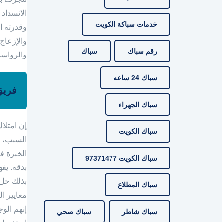
الانسداد
خدمات سباكة الكويت
وقدرته ا
والإزعاج
رقم سباك
سباك
والرواس
سباك 24 ساعه
فريق
سباك الجهراء
إن امتلا
سباك الكويت
السبب، ن
الخبرة ف
سباك الكويت 97371477
بدقة. يف
بذلك حل 
سباك المطلاع
معايير ال
إنهم الو
سباك شاطر
سباك صحي