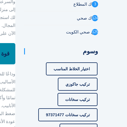
والسرعة 
سباك المطلاع
3
إلى منزل
لك استجا
سباك صحي
124
المجال. 
فني صحي الكويت
125
الآن على
وسوم
قوة 
اختيار الخلاط المناسب
وداعًا لل
الأساليب 
تركيب جاكوزي
للمشكلة. 
تمامًا وأ
تركيب سخانات
الأنابيب.
ضغط الما
تركيب سخانات 97371477
عودة الأن