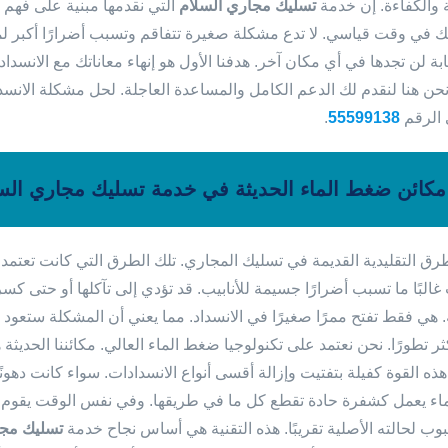
والكفاءة. إن خدمة
تسليك مجاري السلام
التي نقدمها مبنية على فهم 
ك في وقت قياسي. لا تدع مشكلة صغيرة تتفاقم وتسبب أضرارًا أكبر لمم
بة لن تجدها في أي مكان آخر. هدفنا الأول هو إنهاء معاناتك مع الانسدا
نحن هنا لنقدم لك الدعم الكامل والمساعدة العاجلة. لحل مشكلة الانسد
 الرقم
55599138
.
مكائن ضغط الماء الحديثة في خدمة تسليك مجاري الس
طرق التقليدية القديمة في تسليك المجاري. تلك الطرق التي كانت تعتمد ع
غالبًا ما تسبب أضرارًا جسيمة للأنابيب. قد تؤدي إلى تآكلها أو حتى كسرها
هي فقط تفتح ممرًا صغيرًا في الانسداد. مما يعني أن المشكلة ستعود للظه
كثر تطورًا. نحن نعتمد على تكنولوجيا ضغط الماء العالي. مكائننا الحديثة
 هذه القوة كفيلة بتفتيت وإزالة أقسى أنواع الانسدادات. سواء كانت دهو
ء يعمل كشفرة حادة تقطع كل ما في طريقها. وفي نفس الوقت يقوم بتن
بوب لحالته الأصلية تقريبًا. هذه التقنية هي أساس نجاح خدمة
تسليك مجا