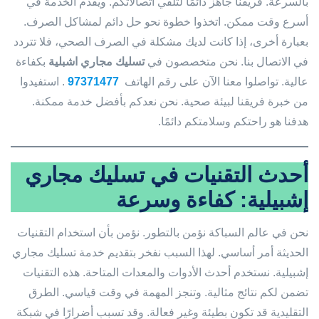
بالسرعة. فريقنا جاهز دائمًا لتلقي اتصالاتكم. ويقدم الخدمة في
أسرع وقت ممكن. اتخذوا خطوة نحو حل دائم لمشاكل الصرف.
بعبارة أخرى، إذا كانت لديك مشكلة في الصرف الصحي، فلا تتردد
في الاتصال بنا. نحن متخصصون في
تسليك مجاري اشبلية
بكفاءة
عالية. تواصلوا معنا الآن على رقم الهاتف
97371477
. استفيدوا
من خبرة فريقنا لبيئة صحية. نحن نعدكم بأفضل خدمة ممكنة.
هدفنا هو راحتكم وسلامتكم دائمًا.
أحدث التقنيات في تسليك مجاري
إشبيلية: كفاءة وسرعة
نحن في عالم السباكة نؤمن بالتطور. نؤمن بأن استخدام التقنيات
الحديثة أمر أساسي. لهذا السبب نفخر بتقديم خدمة تسليك مجاري
إشبيلية. نستخدم أحدث الأدوات والمعدات المتاحة. هذه التقنيات
تضمن لكم نتائج مثالية. وتنجز المهمة في وقت قياسي. الطرق
التقليدية قد تكون بطيئة وغير فعالة. وقد تسبب أضرارًا في شبكة