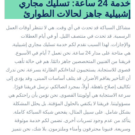
خدمة 24 ساعة: تسليك مجاري
إشبيلية جاهز لحالات الطوارئ
مشاكل السباكة قد تحدث في أي وقت. هي لا تنتظر أوقات العمل
الرسمية. قد تحدث في منتصف الليل. أو في أيام العطلات
والإجازات. لهذا السبب نقدم لكم خدمة تسليك مجاري إشبيلية.
هي متاحة على مدار 24 ساعة. نحن نعمل 7 أيام في الأسبوع.
فريقنا من الفنيين المتخصصين جاهز دائمًا. هم في حالة تأهب
قصوى للاستجابة. يستجيبون لنداءاتكم الطارئة بسرعة. نحن ندرك
أن التأخير يفاقم الأضرار. قد يتلف أساسات المبنى. وقد يؤدي إلى
تكاليف إصلاح باهظة. أولاً، بمجرد اتصالكم، نرسل فريقنا فورًا.
سرعة الاستجابة هي أولويتنا القصوى. نحن نؤمن بأن راحتكم هي
مسؤوليتنا. فريقنا لا يكتفي بالحلول المؤقتة. بل يحلل المشكلة
بشكل شامل. على سبيل المثال، يفحص شبكة السباكة كاملة.
يتأكد من عدم وجود تسربات أخرى. نضمن لكم خدمة موثوقة
وسريعة. فنيونا محترفون وأمناء وملتزمون. بلا شك، نحن نتميز