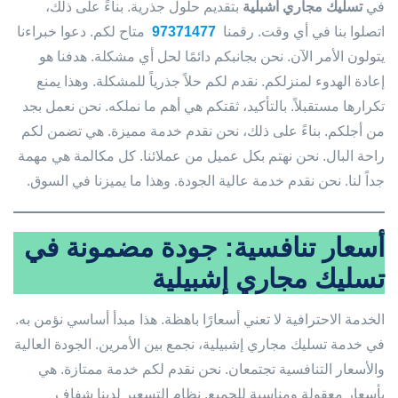
في
تسليك مجاري اشبلية
بتقديم حلول جذرية. بناءً على ذلك،
اتصلوا بنا في أي وقت. رقمنا
97371477
متاح لكم. دعوا خبراءنا
يتولون الأمر الآن. نحن بجانبكم دائمًا لحل أي مشكلة. هدفنا هو
إعادة الهدوء لمنزلكم. نقدم لكم حلاً جذرياً للمشكلة. وهذا يمنع
تكرارها مستقبلاً. بالتأكيد، ثقتكم هي أهم ما نملكه. نحن نعمل بجد
من أجلكم. بناءً على ذلك، نحن نقدم خدمة مميزة. هي تضمن لكم
راحة البال. نحن نهتم بكل عميل من عملائنا. كل مكالمة هي مهمة
جداً لنا. نحن نقدم خدمة عالية الجودة. وهذا ما يميزنا في السوق.
أسعار تنافسية: جودة مضمونة في
تسليك مجاري إشبيلية
الخدمة الاحترافية لا تعني أسعارًا باهظة. هذا مبدأ أساسي نؤمن به.
في خدمة تسليك مجاري إشبيلية، نجمع بين الأمرين. الجودة العالية
والأسعار التنافسية تجتمعان. نحن نقدم لكم خدمة ممتازة. هي
بأسعار معقولة ومناسبة للجميع. نظام التسعير لدينا شفاف