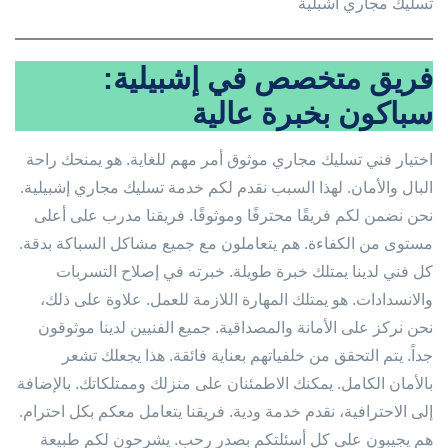
تسليك مجاري اشبلية
فريق متخصص في إشبيلية:
سباكون بخبرة عالية
اختيار فني تسليك مجاري موثوق أمر مهم للغاية. هو يمنحك راحة
البال والأمان. لهذا السبب نقدم لكم خدمة تسليك مجاري إشبيلية.
نحن نضمن لكم فريقًا محترفًا وموثوقًا. فريقنا مدرب على أعلى
مستوى من الكفاءة. هم يتعاملون مع جميع مشاكل السباكة بدقة.
كل فني لدينا يمتلك خبرة طويلة. خبرته في إصلاح التسربات
والانسدادات. هو يمتلك المهارة اللازمة للعمل. علاوة على ذلك،
نحن نركز على الأمانة والمصداقية. جميع الفنيين لدينا موثوقون
جداً. يتم التحقق من خلفياتهم بعناية فائقة. هذا يجعلك تشعر
بالأمان الكامل. يمكنك الاطمئنان على منزلك وممتلكاتك. بالإضافة
إلى الاحترافية، نقدم خدمة ودية. فريقنا يتعامل معكم بكل احترام.
هم يجيبون على كل أسئلتكم بصدر رحب. يشرحون لكم طبيعة