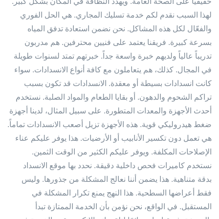
حقيقياً على الصحة العامة. ويهدد النظافة في المكان بشكل كبير.
لهذا السبب نقدم لكم خدمة تسليك المجاري. هي الحل الفوري
والفعّال لكل هذه المشاكل. نحن نضمن استعادة تدفق المياه
بسرعة كبيرة. فريقنا يعتمد على فنيين محترفين. هم مدربون
تدريباً عالياً ولديهم خبرة واسعة جداً. خبرتهم تمتد لسنوات طويلة
في المجال. كذلك، هم يتعاملون مع كافة أنواع الانسدادات. سواء
كانت انسدادات بسيطة أو معقدة. الانسدادات قد تكون بسبب
تراكم الشحوم والدهون. أو بقايا الطعام والمواد الصلبة. نستخدم
أحدث الأجهزة والمعدات المتطورة. على سبيل المثال، لدينا أجهزة
ضغط هيدروليكي قوية. هذه الأجهزة تزيل أصعب الانسدادات تماماً.
هي تعمل دون تكسير الأنابيب أو الأرضيات. هذا يوفر عليكم عناء
الإصلاحات المكلفة. ويوفر عليكم الكثير من الوقت الثمين.
نستخدم كاميرات فحص داخلية دقيقة. نحدد بها موقع الانسداد
بدقة متناهية. هذا يضمن أننا نعالج المشكلة من جذورها. وليس
فقط أعراضها السطحية. هذا النهج يمنع تكرار المشكلة في
المستقبل. في الواقع، نحن نؤمن بأن الخدمة الممتازة تبدأ