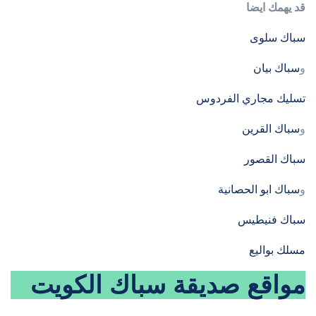
قد يهمك ايضا
سباك سلوى
و
سباك بيان
تسليك مجاري الفردوس
و
سباك القرين
سباك القصور
و
سباك ابو الحصانية
سباك فنيطيس
مسلك بواليع
مواقع صديقة
سباك الكويت