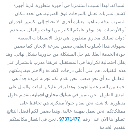
السباكة. لهذا السبب استثمرنا في أجهزة متطورة. لدينا أجهزة
كشف تسربات تعمل بالموجات فوق الصوتية. هي تحدد مكان
التسرب بدقة متناهية. بعبارة أخرى، لا نحتاج إلى تكسير الجدران
أو الأرضيات. هذا يوفر عليكم الكثير من الوقت والمال. نستخدم
أدوات تسليك مجاري متطورة. هي تزيل الانسدادات الصعبة
بسهولة. هذا الأسلوب العلمي يضمن سرعة الإنجاز. كما يضمن
جودة الخدمة أيضًا. يتم حل المشكلة من جذورها بشكل نهائي. وهذا
يقلل احتمالية تكرارها في المستقبل. فريقنا مدرب باستمرار على
هذه التقنيات. هم على أعلى درجات الكفاءة والاحترافية. يمكنهم
التعامل مع أي تحدٍ صعب. نحن نقدم لكم تجربة فريدة جداً. هي
تجمع بين السرعة والجودة. وهذا يوفر عليكم الوقت والمال على
المدى الطويل. نحن نتميز في
تسليك مجاري اشبلية
بتقديم حلول
متطورة. بلا شك، نحن نقدم حلولاً مبتكرة. هي تحافظ على
ممتلكاتكم. نحن نعمل بمهنية عالية. وهذا يضمن لكم أفضل النتائج.
اتصلوا بنا الآن على رقم
97371477
. نحن في انتظار مكالمتكم
لتقديم الخدمة.