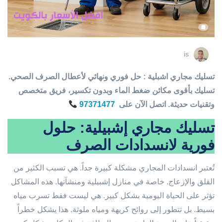
is
تسليك مجاري اشبلية : حل فوري ونهائي لأعطال الصرف الصحي.
تسليك بأقوى مكائن ضغط الماء وبدون تكسير، فريق متخصص
وتقنيات حديثة. اتصل الآن على
97371477
تسليك مجاري إشبيلية: حلول
فورية لانسدادات الصرف
تُعتبر انسدادات المجاري مشكلة كبيرة جداً. هي تسبب الكثير من
القلق والإزعاج. خاصة في منازل إشبيلية ومنشآتها. هذه المشاكل
تؤثر على الحياة اليومية بشكل كبير. هي ليست فقط تسرب مياه
بسيط. بل تتطور إلى روائح كريهة ومياه ملوثة. هذا يشكل خطراً