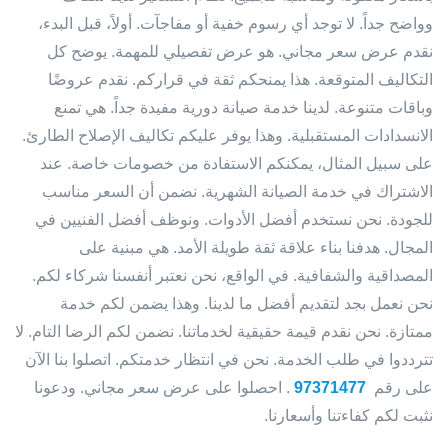
وواضح جداً. لا توجد أي رسوم خفية أو مفاجآت. أولاً، قبل البدء،
نقدم عرض سعر مجاني. هو عرض تفصيلي للمهمة. يوضح كل
التكاليف المتوقعة. هذا يمنحكم ثقة في قراركم. نقدم عروضًا
وباقات متنوعة. لدينا خدمة صيانة دورية مفيدة جداً. هي تمنع
الانسدادات المستقبلية. وهذا يوفر عليكم تكاليف الإصلاح الطارئ.
على سبيل المثال، يمكنكم الاستفادة من خصومات خاصة. عند
الاشتراك في خدمة الصيانة الشهرية. نضمن أن السعر مناسب
للجودة. نحن نستخدم أفضل الأدوات. ونوظف أفضل الفنيين في
المجال. هدفنا بناء علاقة ثقة طويلة الأمد. هي مبنية على
المصداقية والشفافية. في الواقع، نحن نعتبر أنفسنا شركاء لكم.
نحن نعمل بجد لتقديم أفضل ما لدينا. وهذا يضمن لكم خدمة
ممتازة. نحن نقدم قيمة حقيقية لخدماتنا. نضمن لكم الرضا التام. لا
تترددوا في طلب الخدمة. نحن في انتظار خدمتكم. اتصلوا بنا الآن
على رقم
97371477
. احصلوا على عرض سعر مجاني. ودعونا
نثبت لكم كفاءتنا وأسعارنا.