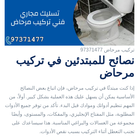
تركيب مرحاض 97371477
نصائح للمبتدئين في تركيب
مرحاض
إذا كنت مبتدئًا في تركيب مرحاض، فإن اتباع بعض النصائح
الأساسية يمكن أن يسهل عليك هذه العملية بشكل كبير. أولاً، من
المهم تنظيم أدواتك وموادك قبل البدء. تأكد من توفر جميع الأدوات
المطلوبة، مثل المفتاح الإنجليزي، والمفكات، والمستوى، وأيضًا
مجموعة من الغسالات والبراغي المناسبة. هذا سيساعدك على
تجنب التعطل أثناء التركيب بسبب نقص الأدوات.