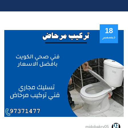
18
ديسمبر
midobakry05