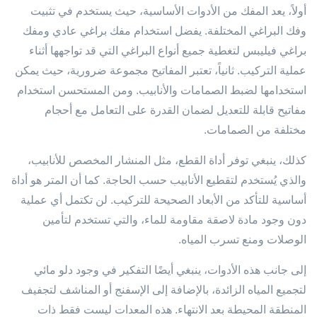
أولاً، يعد المفك من الأدوات الأساسية، حيث يستخدم في تثبيت
وفك البراغي المختلفة. يفضل استخدام مفك براغي عادي ومفك
براغي فيليبس لتغطية جميع أنواع البراغي التي قد تواجهها أثناء
عملية التركيب. ثانياً، تعتبر المفاتيح مجموعة ضرورية، حيث يمكن
استخدامها لضبط الصمامات والأنابيب. ومن المستحسن استخدام
مفاتيح قابلة للتعديل لضمان القدرة على التعامل مع أحجام
مختلفة من الصمامات.
كذلك، ينبغي توفر أداة القطع، مثل المنشار المخصص للأنابيب،
والذي يُستخدم لتقطيع الأنابيب حسب الحاجة. كما أن المتر هو أداة
أساسية للتأكد من الأبعاد الصحيحة للتركيب. لن تكتمل أي عملية
دون وجود مادة لاصقة مقاومة للماء، والتي تستخدم لتأمين
الوصلات ومنع تسرب المياه.
إلى جانب هذه الأدوات، ينبغي أيضًا التفكير في وجود دلو مائي
لتجميع المياه الزائدة، بالإضافة إلى الإسفنج أو المناشف لتجفيف
المنطقة المحيطة بعد الانتهاء. هذه المعدات ليست فقط ذات