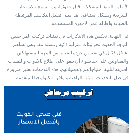
الأنظمة التنبؤ بالمشكلات قبل حدوثها، مما يسمح بالاستجابة
السريعة وبشكل استباقي. هذا يعني تقليل التكاليف المرتبطة
بالصيانة وإطالة عمر الأجهزة المستخدمة.
في النهاية، تعكس هذه الابتكارات في تقنيات تركيب المراحيض
التوجه الحديث نحو بيئات منزلية ذكية ومستدامة، وهي تساهم
بشكل فعّال في تحسين جودة الحياة. من المهم للمستهلكين
والمقاولين على حد سواء أن يبقوا على اطلاع بالأدوات والتقنيات
الحديثة لتلبية احتياجاتهم وتفضيلاتهم. هذه التوجهات تعتبر ضرورة
في ظل التحديات البيئية الراهنة وتوافر التكنولوجيا المتقدمة.