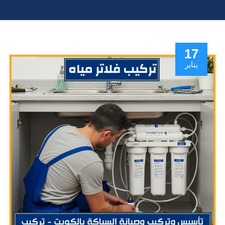
17
يناير