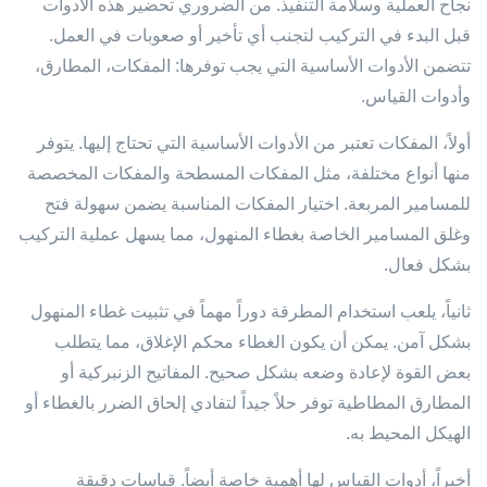
نجاح العملية وسلامة التنفيذ. من الضروري تحضير هذه الأدوات
قبل البدء في التركيب لتجنب أي تأخير أو صعوبات في العمل.
تتضمن الأدوات الأساسية التي يجب توفرها: المفكات، المطارق،
وأدوات القياس.
أولاً، المفكات تعتبر من الأدوات الأساسية التي تحتاج إليها. يتوفر
منها أنواع مختلفة، مثل المفكات المسطحة والمفكات المخصصة
للمسامير المربعة. اختيار المفكات المناسبة يضمن سهولة فتح
وغلق المسامير الخاصة بغطاء المنهول، مما يسهل عملية التركيب
بشكل فعال.
ثانياً، يلعب استخدام المطرقة دوراً مهماً في تثبيت غطاء المنهول
بشكل آمن. يمكن أن يكون الغطاء محكم الإغلاق، مما يتطلب
بعض القوة لإعادة وضعه بشكل صحيح. المفاتيح الزنبركية أو
المطارق المطاطية توفر حلاً جيداً لتفادي إلحاق الضرر بالغطاء أو
الهيكل المحيط به.
أخيراً، أدوات القياس لها أهمية خاصة أيضاً. قياسات دقيقة