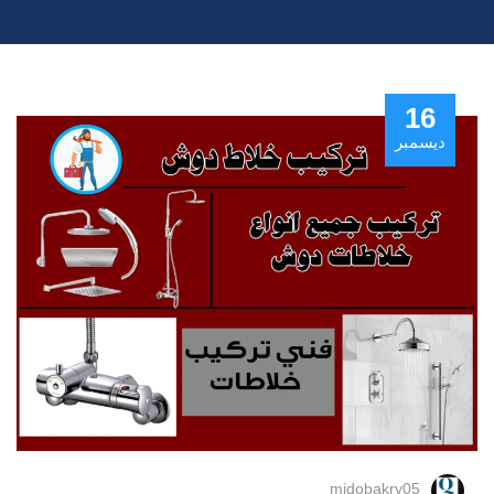
16
ديسمبر
midobakry05