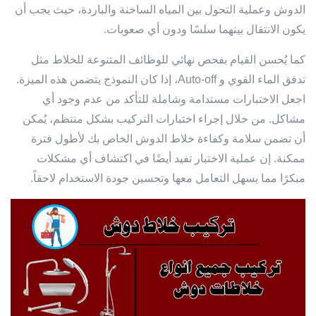
الدوش وعملية التحول بين المياه الساخنة والباردة، حيث يجب أن
يكون الانتقال بينهما سلسًا ودون أي صعوبات.
كما يُحسن القيام بفحص نهائي للوظائف المتنوعة للخلاط مثل
تدفق الماء القوي و Auto-off، إذا كان النموذج يتضمن هذه الميزة.
اجعل الاختبارات مستدامة وشاملة للتأكد من عدم وجود أي
مشاكل. من خلال إجراء اختبارات التركيب بشكل منتظم، يُمكن
أن تضمن سلامة وكفاءة خلاط الدوش الخاص بك لأطول فترة
ممكنة. إن عملية الاختبار تفيد أيضًا في اكتشاف أي مشكلات
مبكرًا مما يسهل التعامل معها وتحسين جودة الاستخدام لاحقاً.