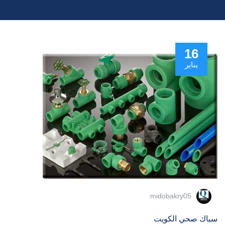
16
يناير
midobakry05
سباك صحي الكويت