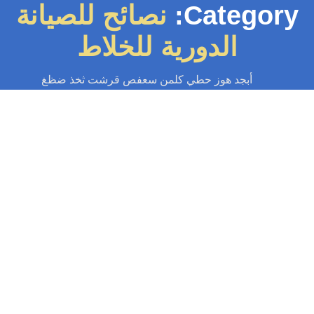
Category
نصائح للصيانة
الدورية للخلاط
أبجد هوز حطي كلمن سعفص قرشت ثخذ ضظغ
سباك
-
سباك الكويت
-
سباك صحي
-
فني صحي الكويت
تركيب خلاط مطبخ
يب خلاط مطبخ تتزايد أهمية خلاطات المطبخ في مختلف المنازل، حيث تساهم
بشكل كبير في تحسين كفاءة تحضير الطعام. تركيب خلاط مطبخ بشكل...
Read More