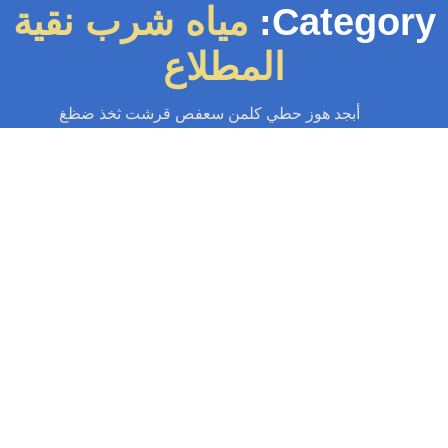
Category
مياه شرب نقية
المطلاع
أبجد هوز حطي كلمن سعفص قرشت ثخذ ضظغ
سباك
-
سباك الكويت
-
سباك المطلاع
-
سباك صحي
-
فني صحي الكويت
تركيب فلاتر المطلاع 55599138📞| خدمة
تركيب فلاتر احترافية
تركيب فلاتر المطلاع بالكويت لتركيب وصيانة جميع أنواع فلاتر المياه المنزلية
والمركزية بأسعار تنافسية مع سباك خبرة لضمان الحصول على مياه شرب...
Read More