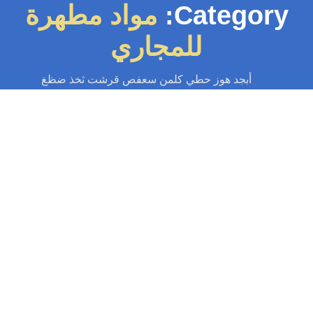
Category:
مواد مطهرة
للمجاري
أبجد هوز حطي كلمن سعفص قرشت ثخذ ضظغ
يك مجاري
-
تسليك مجاري الكويت
-
سباك
-
سباك الكويت
-
فني صحي الكويت
ازاله روائح كريهه 97371477📞| بأقوى مواد
التطهير بالكويت
ه روائح كريهه: خدمة ازاله روائح كريهه وتطهير المجاري بالكويت، سباك شاطر،
وى المواد المطهرة، فحص تسريب وانسداد، تعقيم جورات و بالوعات، أسعار...
Read More