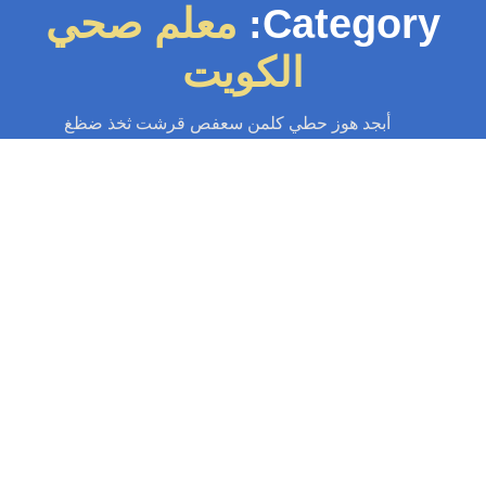
Category:
معلم صحي
الكويت
أبجد هوز حطي كلمن سعفص قرشت ثخذ ضظغ
سباك
-
سباك الكويت
-
سباك صحي
-
فني صحي الكويت
فني صحي بالكويت | اطلب خدماتنا الآن
97371477
فني صحي بالكويت في خدمتكم 24 ساعة تركيب وصيانة الصحي تسليك المجاري
بأقوى المكائن تركيب وصيانة سخانات ومضخات المياه اصلاح الخرير وكشف
التسريب...
Read More